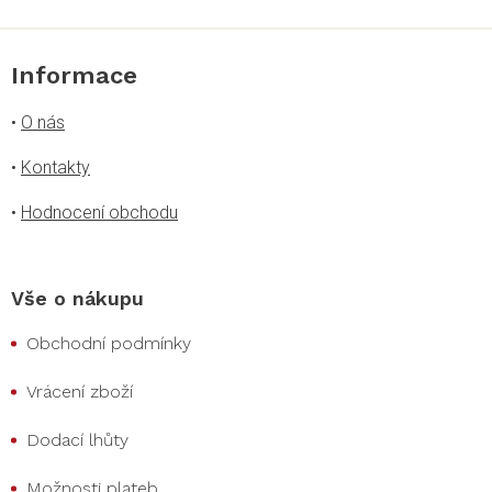
i
s
u
Informace
•
O nás
•
Kontakty
•
Hodnocení obchodu
Vše o nákupu
Obchodní podmínky
Vrácení zboží
Dodací lhůty
Možnosti plateb