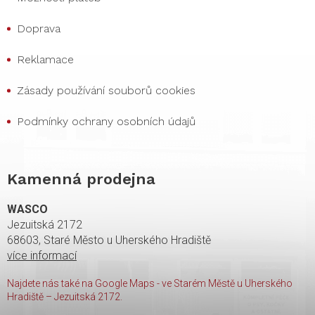
Doprava
Reklamace
Zásady používání souborů cookies
Podmínky ochrany osobních údajů
Kamenná prodejna
WASCO
Jezuitská 2172
68603, Staré Město u Uherského Hradiště
více informací
Najdete nás také na Google Maps - ve Starém Městě u Uherského
Hradiště – Jezuitská 2172.