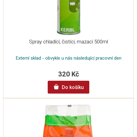
u
k
t
ů
Spray chladící, čistící, mazací 500ml
Externí sklad - obvykle u nás následující pracovní den
320 Kč
Do košíku