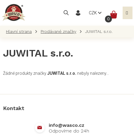
Přejít
na
NÁKUP
CZK
obsah
KOŠÍK
Prodávané značky
JUWITAL s.r.o.
JUWITAL s.r.o.
Žádné produkty značky
JUWITAL s.r.o.
nebyly nalezeny...
Z
á
p
a
Kontakt
t
í
info
@
wasco.cz