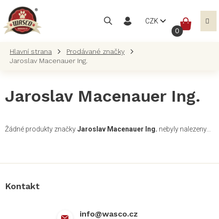
Přejít
na
NÁKUP
CZK
obsah
KOŠÍK
Prodávané značky
Jaroslav Macenauer Ing.
Jaroslav Macenauer Ing.
Žádné produkty značky
Jaroslav Macenauer Ing.
nebyly nalezeny...
Z
á
p
a
Kontakt
t
í
info
@
wasco.cz