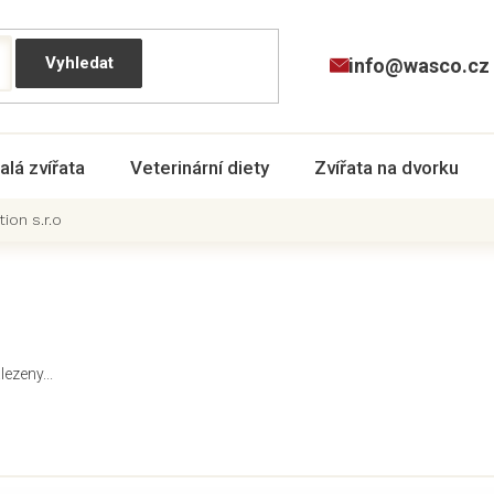
info@wasco.cz
alá zvířata
Veterinární diety
Zvířata na dvorku
ion s.r.o
ezeny...