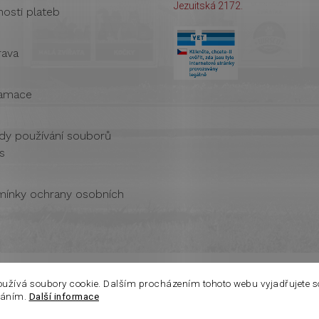
Jezuitská 2172.
osti plateb
ava
amace
dy používání souborů
s
ínky ochrany osobních
oužívá soubory cookie. Dalším procházením tohoto webu vyjadřujete s
váním.
Další informace