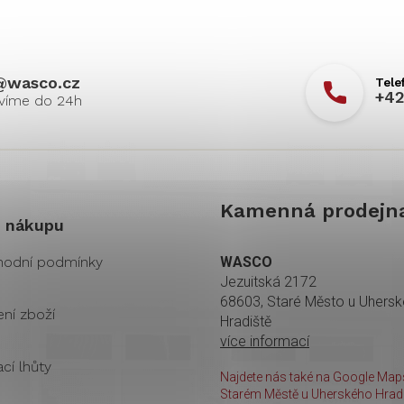
@
wasco.cz
+42
Kamenná prodejn
 nákupu
odní podmínky
WASCO
Jezuitská 2172
68603, Staré Město u Uhers
ení zboží
Hradiště
více informací
cí lhůty
Najdete nás také na Google Maps
Starém Městě u Uherského Hradi