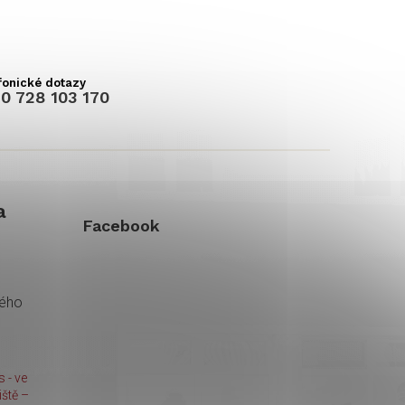
0 728 103 170
a
Facebook
kého
 - ve
ště –