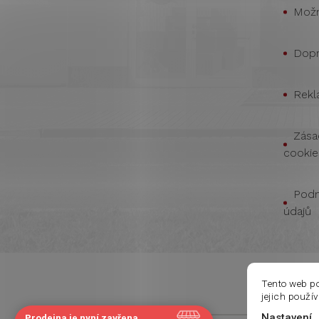
Možn
Dopr
Rekl
Zása
cookie
Podm
údajů
Tento web p
jejich použí
Nastavení
Prodejna je nyní zavřena