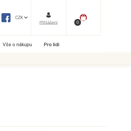
NÁKUPNÍ
CZK
Vše o nákupu
Pro lidi
KOŠÍK