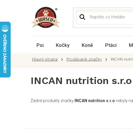
Přejít
na
obsah
Psi
Kočky
Koně
Ptáci
M
Prodávané značky
INCAN nutrit
INCAN nutrition s.r.o
Žádné produkty značky
INCAN nutrition s.r.o
nebyly nal
Z
á
p
a