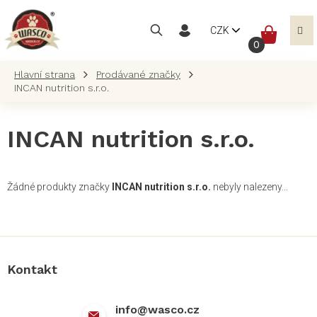
Přejít
na
NÁKUP
CZK
obsah
KOŠÍK
Prodávané značky
INCAN nutrition s.r.o.
INCAN nutrition s.r.o.
Žádné produkty značky
INCAN nutrition s.r.o.
nebyly nalezeny...
Z
á
p
a
Kontakt
t
í
info
@
wasco.cz