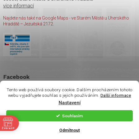
více informací
Najdete nás také na Google Maps - ve Starém Městě u Uherského
Hradiště – Jezuitská 2172.
Facebook
Tento web používá soubory cookie. Dalším procházením tohoto
webu vyjadřujete souhlas s jejich používáním.
Další informace
Nastavení
Copyright 2026
shop Wasco
. Všechna práva vyhrazena.
Souhlasím
ě
Vytvořil Shoptet
| Nakódoval
Milan Hrnčál
Zobrazit
Odmítnout