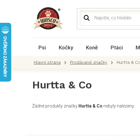
Přejít
na
obsah
Psi
Kočky
Koně
Ptáci
M
Prodávané značky
Hurtta & C
Hurtta & Co
Žádné produkty značky
Hurtta & Co
nebyly nalezeny...
Z
á
p
a