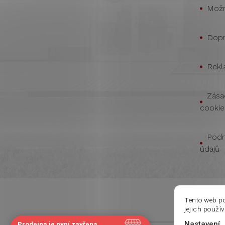
Možn
Dopr
Rekl
Zása
cookie
Podm
údajů
Tento web p
jejich použí
Nastavení
Prodejna je nyní zavřena