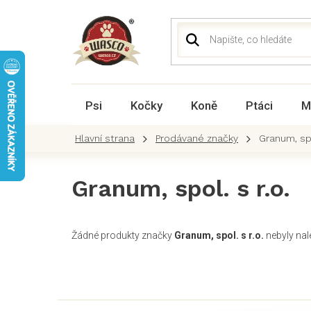
Přejít
na
obsah
Psi
Kočky
Koně
Ptáci
M
Prodávané značky
Granum, spo
Granum, spol. s r.o.
Žádné produkty značky
Granum, spol. s r.o.
nebyly nale
Z
á
p
a