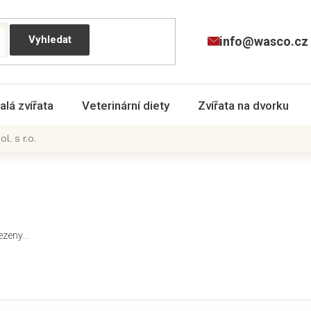
info@wasco.cz
alá zvířata
Veterinární diety
Zvířata na dvorku
l. s r.o.
zeny...