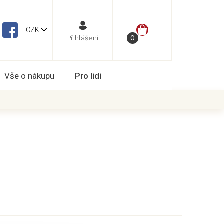
NÁKUPNÍ
CZK
Vše o nákupu
Pro lidi
KOŠÍK