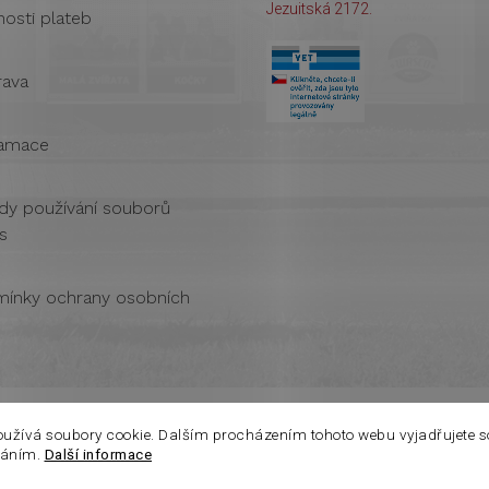
Jezuitská 2172.
osti plateb
ava
amace
dy používání souborů
s
ínky ochrany osobních
oužívá soubory cookie. Dalším procházením tohoto webu vyjadřujete s
váním.
Další informace