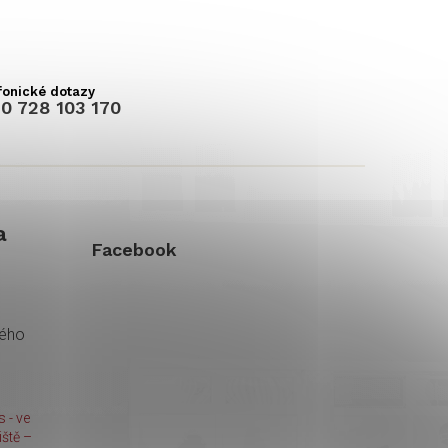
0 728 103 170
a
Facebook
kého
 - ve
ště –