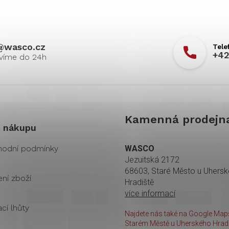
@
wasco.cz
+42
Kamenná prodejn
 nákupu
odní podmínky
WASCO
Jezuitská 2172
68603, Staré Město u Uhers
ení zboží
Hradiště
více informací
cí lhůty
Najdete nás také na Google Maps
Starém Městě u Uherského Hradi