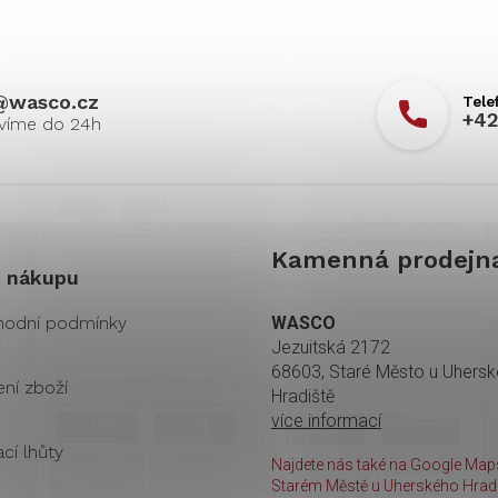
@
wasco.cz
+42
Kamenná prodejn
 nákupu
odní podmínky
WASCO
Jezuitská 2172
68603, Staré Město u Uhers
ení zboží
Hradiště
více informací
cí lhůty
Najdete nás také na Google Maps
Starém Městě u Uherského Hradi