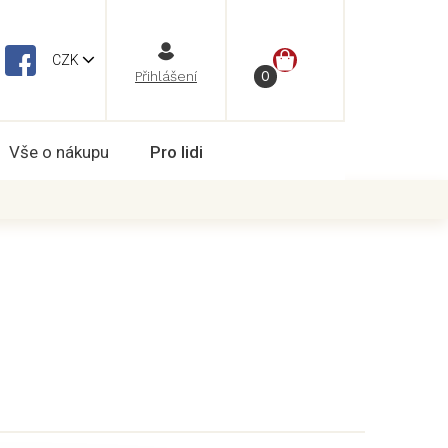
NÁKUPNÍ
CZK
Vše o nákupu
Pro lidi
KOŠÍK