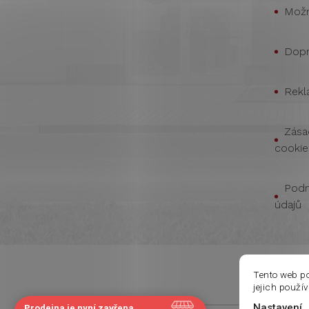
Možn
Dopr
Rekl
Zása
cookie
Podm
údajů
Tento web p
jejich použí
Nastavení
Prodejna je nyní zavřena