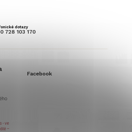
0 728 103 170
a
Facebook
kého
 - ve
ště –