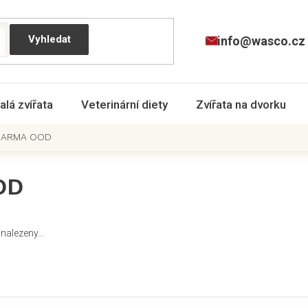
info@wasco.cz
alá zvířata
Veterinární diety
Zvířata na dvorku
HARMA OOD
OD
nalezeny...