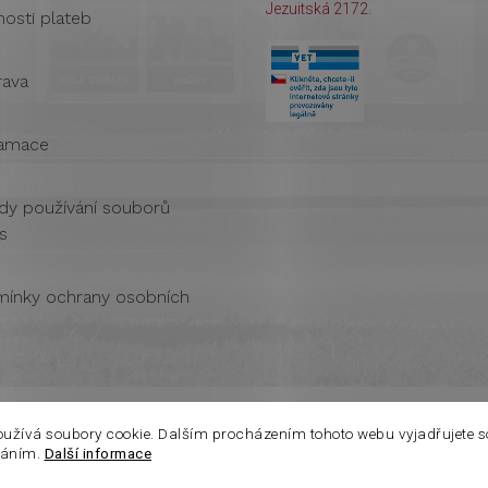
Jezuitská 2172.
osti plateb
ava
amace
dy používání souborů
s
ínky ochrany osobních
oužívá soubory cookie. Dalším procházením tohoto webu vyjadřujete s
váním.
Další informace