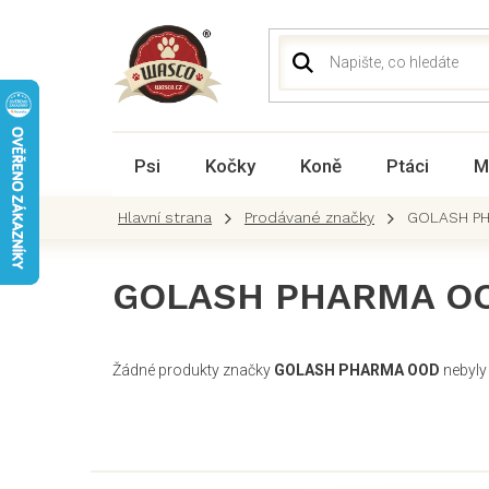
Přejít
na
obsah
Psi
Kočky
Koně
Ptáci
M
Prodávané značky
GOLASH P
GOLASH PHARMA O
Žádné produkty značky
GOLASH PHARMA OOD
nebyly 
Z
á
p
a