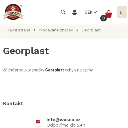
Přejít
na
NÁKUP
CZK
obsah
KOŠÍK
Prodávané značky
Georplast
Georplast
Žádné produkty značky
Georplast
nebyly nalezeny...
Z
á
p
a
Kontakt
t
í
info
@
wasco.cz