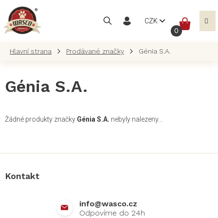
Přejít
na
NÁKUP
CZK
obsah
KOŠÍK
Prodávané značky
Génia S.A.
Génia S.A.
Žádné produkty značky
Génia S.A.
nebyly nalezeny...
Z
á
p
a
Kontakt
t
í
info
@
wasco.cz