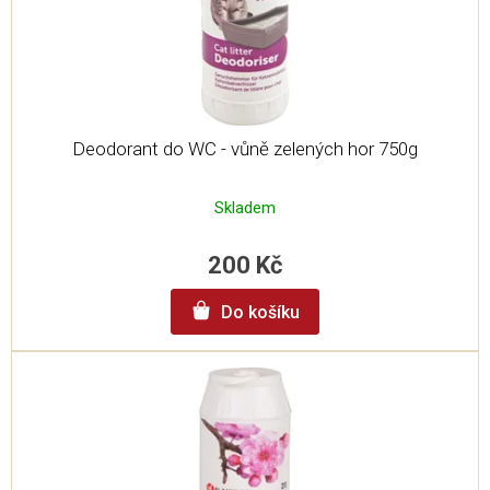
u
k
t
ů
Deodorant do WC - vůně zelených hor 750g
Skladem
200 Kč
Do košíku