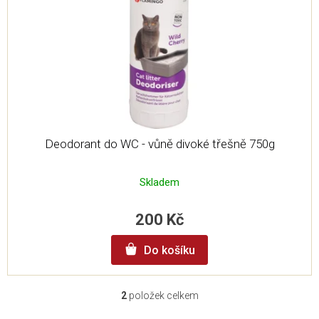
Deodorant do WC - vůně divoké třešně 750g
Skladem
200 Kč
Do košíku
2
položek celkem
O
v