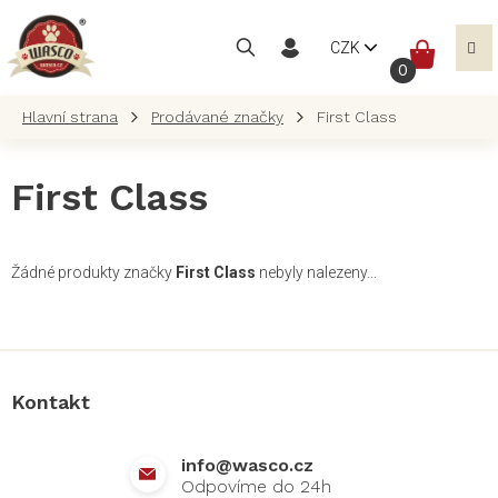
Přejít
na
NÁKUP
CZK
obsah
KOŠÍK
Prodávané značky
First Class
First Class
Žádné produkty značky
First Class
nebyly nalezeny...
Z
á
p
a
Kontakt
t
í
info
@
wasco.cz