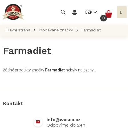
Přejít
na
NÁKUP
CZK
obsah
KOŠÍK
Prodávané značky
Farmadiet
Farmadiet
Žádné produkty značky
Farmadiet
nebyly nalezeny...
Z
á
p
a
Kontakt
t
í
info
@
wasco.cz