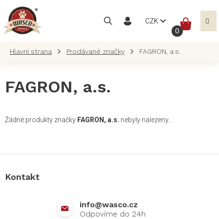
Přejít
na
NÁKUP
CZK
obsah
KOŠÍK
Prodávané značky
FAGRON, a.s.
FAGRON, a.s.
Žádné produkty značky
FAGRON, a.s.
nebyly nalezeny...
Z
á
p
a
Kontakt
t
í
info
@
wasco.cz