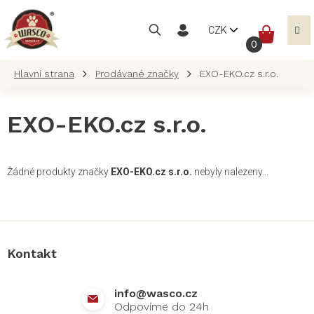
Přejít
na
NÁKUP
CZK
obsah
KOŠÍK
Prodávané značky
EXO-EKO.cz s.r.o.
EXO-EKO.cz s.r.o.
Žádné produkty značky
EXO-EKO.cz s.r.o.
nebyly nalezeny...
Z
á
p
a
Kontakt
t
í
info
@
wasco.cz