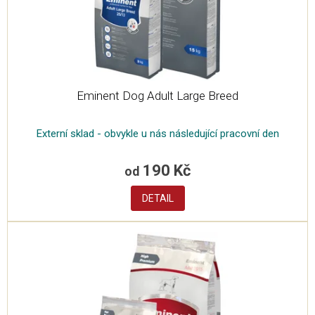
u
k
t
ů
Eminent Dog Adult Large Breed
Externí sklad - obvykle u nás následující pracovní den
190 Kč
od
DETAIL