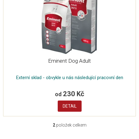
Eminent Dog Adult
Externí sklad - obvykle u nás následující pracovní den
230 Kč
od
DETAIL
2
položek celkem
O
v