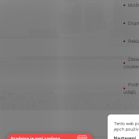
Možn
Dopr
Rekl
Zása
cookie
Podm
údajů
Tento web p
jejich použí
Nastavení
Prodejna je nyní zavřena