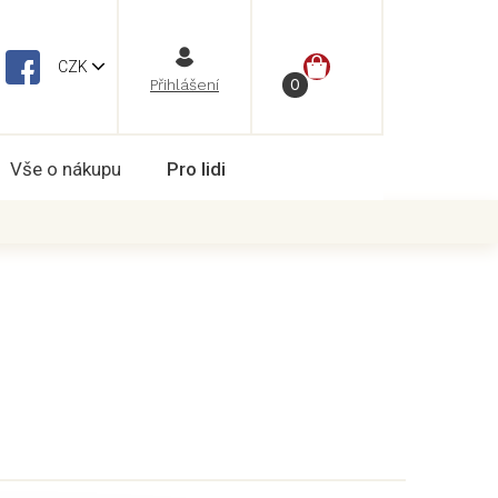
NÁKUPNÍ
CZK
Vše o nákupu
Pro lidi
KOŠÍK