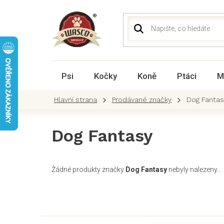
Přejít
na
obsah
Psi
Kočky
Koně
Ptáci
M
Prodávané značky
Dog Fantas
Dog Fantasy
Žádné produkty značky
Dog Fantasy
nebyly nalezeny...
Z
á
p
a