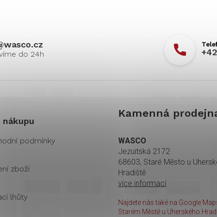
@
wasco.cz
+42
Kamenná prodejn
 nákupu
odní podmínky
WASCO
Jezuitská 2172
68603, Staré Město u Uhers
ení zboží
Hradiště
více informací
cí lhůty
Najdete nás také na Google Maps
Starém Městě u Uherského Hradi