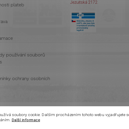
Jezuitská 2172.
osti plateb
ava
amace
dy používání souborů
s
ínky ochrany osobních
oužívá soubory cookie. Dalším procházením tohoto webu vyjadřujete s
váním.
Další informace