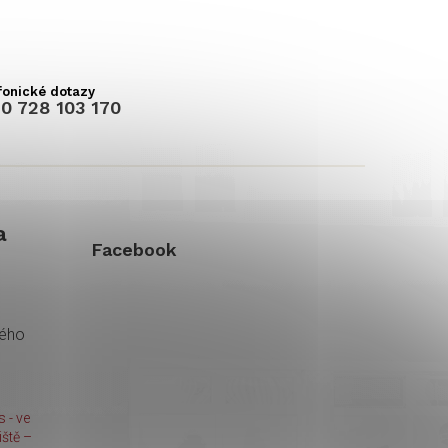
0 728 103 170
a
Facebook
kého
 - ve
ště –