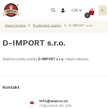
Přejít
na
NÁKUP
CZK
obsah
KOŠÍK
Prodávané značky
D-IMPORT s.r.o.
D-IMPORT s.r.o.
Žádné produkty značky
D-IMPORT s.r.o.
nebyly nalezeny...
Z
á
p
a
Kontakt
t
í
info
@
wasco.cz