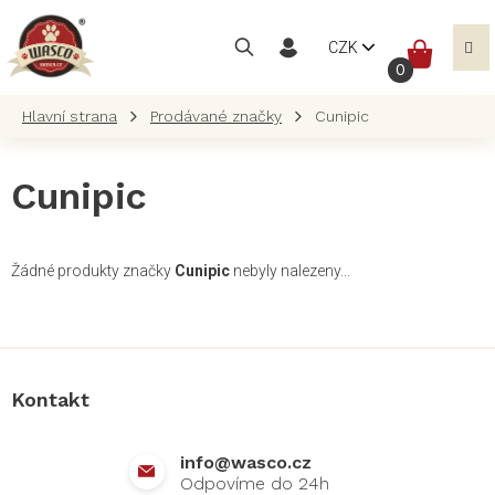
Přejít
na
NÁKUP
CZK
obsah
KOŠÍK
Prodávané značky
Cunipic
Cunipic
Žádné produkty značky
Cunipic
nebyly nalezeny...
Z
á
p
a
Kontakt
t
í
info
@
wasco.cz