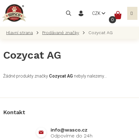
Přejít
na
NÁKUP
CZK
obsah
KOŠÍK
Prodávané značky
Cozycat AG
Cozycat AG
Žádné produkty značky
Cozycat AG
nebyly nalezeny...
Z
á
p
a
Kontakt
t
í
info
@
wasco.cz