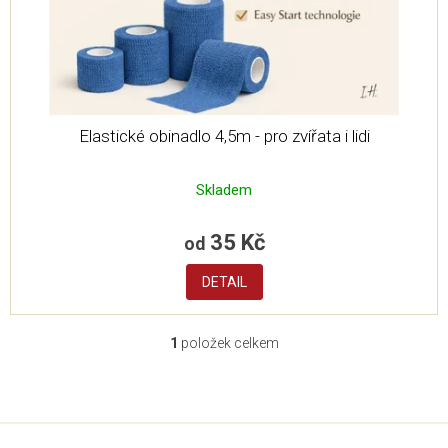
u
k
t
ů
Elastické obinadlo 4,5m - pro zvířata i lidi
Skladem
35 Kč
od
DETAIL
1
položek celkem
O
v
l
Z
á
á
d
p
a