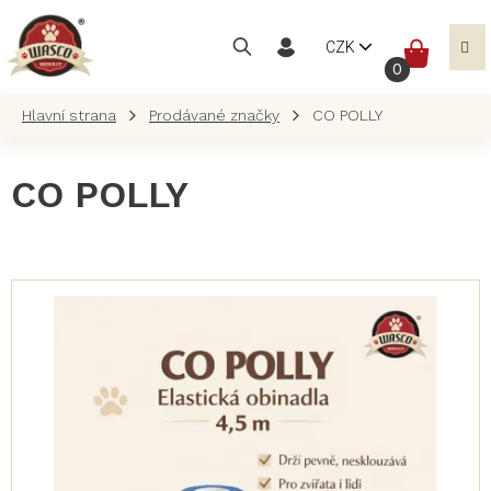
Přejít
na
NÁKUP
CZK
obsah
KOŠÍK
Prodávané značky
CO POLLY
CO POLLY
V
ý
p
i
s
p
r
o
d