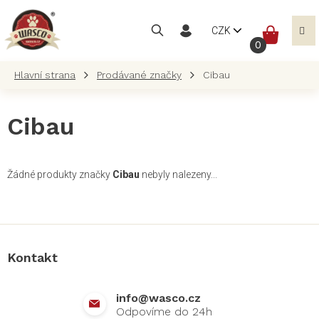
Přejít
na
NÁKUP
CZK
obsah
KOŠÍK
Prodávané značky
Cibau
Cibau
Žádné produkty značky
Cibau
nebyly nalezeny...
Z
á
p
a
Kontakt
t
í
info
@
wasco.cz