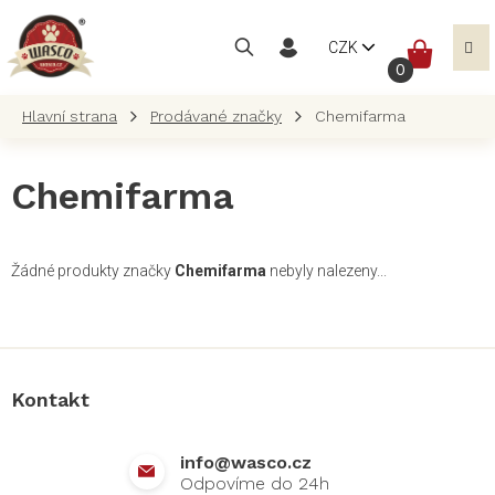
Přejít
na
NÁKUP
CZK
obsah
KOŠÍK
Prodávané značky
Chemifarma
Chemifarma
Žádné produkty značky
Chemifarma
nebyly nalezeny...
Z
á
p
a
Kontakt
t
í
info
@
wasco.cz