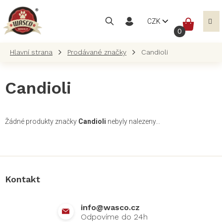
Přejít
na
NÁKUP
CZK
obsah
KOŠÍK
Prodávané značky
Candioli
Candioli
Žádné produkty značky
Candioli
nebyly nalezeny...
Z
á
p
a
Kontakt
t
í
info
@
wasco.cz