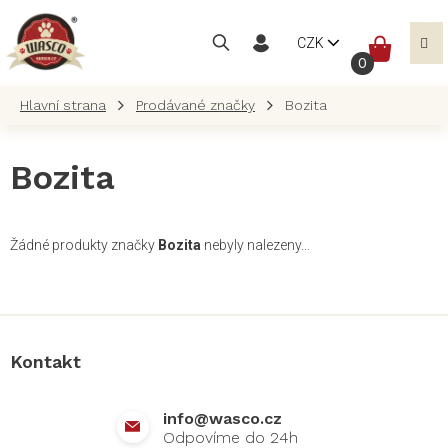
Přejít
na
NÁKUP
CZK
obsah
KOŠÍK
Prodávané značky
Bozita
Bozita
Žádné produkty značky
Bozita
nebyly nalezeny...
Z
á
p
a
Kontakt
t
í
info
@
wasco.cz