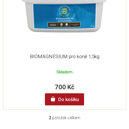
BIOMAGNESIUM pro koně 1,5kg
Skladem
700 Kč
Do košíku
2
položek celkem
O
v