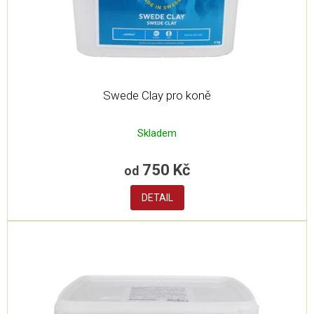
u
k
t
ů
Swede Clay pro koně
Skladem
750 Kč
od
DETAIL