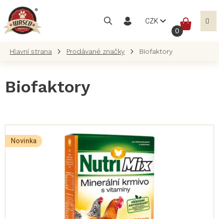
Přejít
na
NÁKUP
CZK
obsah
KOŠÍK
Prodávané značky
Biofaktory
Biofaktory
V
ý
Novinka
p
i
s
p
r
o
d