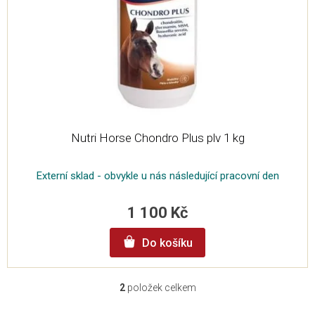
Nutri Horse Chondro Plus plv 1 kg
Externí sklad - obvykle u nás následující pracovní den
1 100 Kč
Do košíku
2
položek celkem
O
v