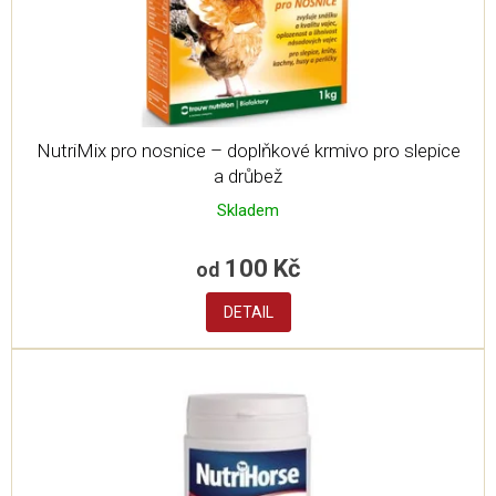
u
k
t
ů
NutriMix pro nosnice – doplňkové krmivo pro slepice
a drůbež
Skladem
100 Kč
od
DETAIL