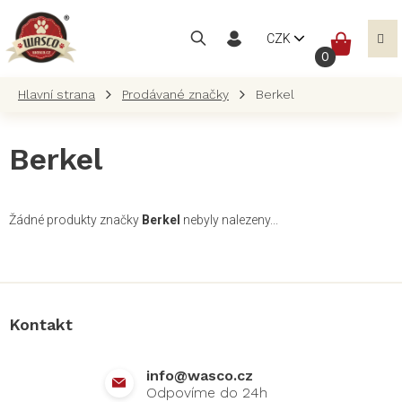
Přejít
na
NÁKUP
CZK
obsah
KOŠÍK
Prodávané značky
Berkel
Berkel
Žádné produkty značky
Berkel
nebyly nalezeny...
Z
á
p
a
Kontakt
t
í
info
@
wasco.cz