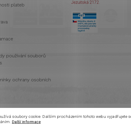
Jezuitská 2172.
osti plateb
ava
amace
dy používání souborů
s
ínky ochrany osobních
oužívá soubory cookie. Dalším procházením tohoto webu vyjadřujete s
váním.
Další informace