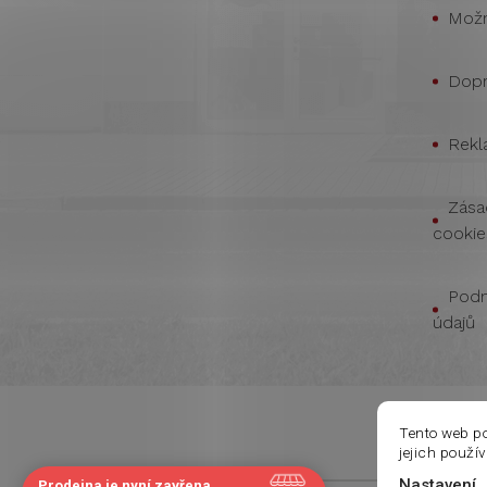
Možn
Dopr
Rekl
Zása
cookie
Podm
údajů
Tento web p
jejich použí
Nastavení
Prodejna je nyní zavřena