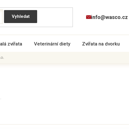
info@wasco.cz
alá zvířata
Veterinární diety
Zvířata na dvorku
.o.
.