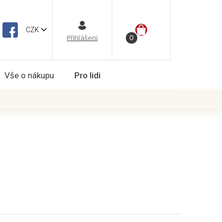
NÁKUPNÍ
CZK
Vše o nákupu
Pro lidi
KOŠÍK