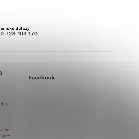
0 728 103 170
a
Facebook
kého
 - ve
ště –