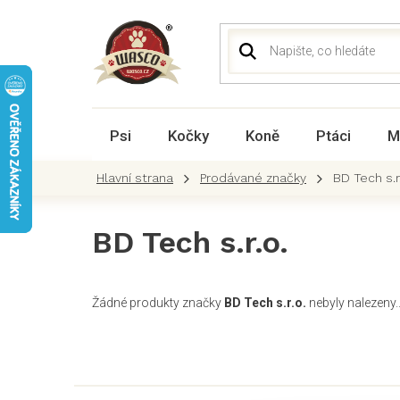
Přejít
na
obsah
Psi
Kočky
Koně
Ptáci
M
Prodávané značky
BD Tech s.r
BD Tech s.r.o.
Žádné produkty značky
BD Tech s.r.o.
nebyly nalezeny..
Z
á
p
a