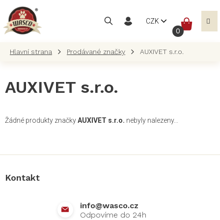
Přejít
na
NÁKUP
CZK
obsah
KOŠÍK
Prodávané značky
AUXIVET s.r.o.
AUXIVET s.r.o.
Žádné produkty značky
AUXIVET s.r.o.
nebyly nalezeny...
Z
á
p
a
Kontakt
t
í
info
@
wasco.cz