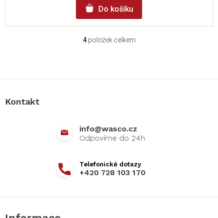
Do košíku
4
položek celkem
O
v
l
Z
á
á
d
p
a
a
c
Kontakt
t
í
í
p
r
info
@
wasco.cz
v
k
y
v
+420 728 103 170
ý
p
i
s
u
Informace