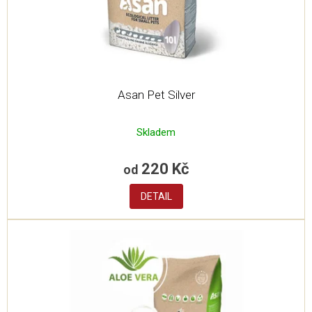
u
k
t
ů
Asan Pet Silver
Skladem
220 Kč
od
DETAIL