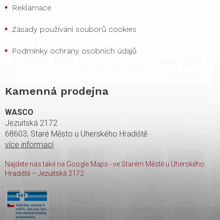
Reklamace
Zásady používání souborů cookies
Podmínky ochrany osobních údajů
Kamenná prodejna
WASCO
Jezuitská 2172
68603, Staré Město u Uherského Hradiště
více informací
Najdete nás také na Google Maps - ve Starém Městě u Uherského
Hradiště – Jezuitská 2172.