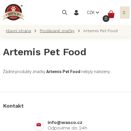
Přejít
na
NÁKUP
CZK
obsah
KOŠÍK
Prodávané značky
Artemis Pet Food
Artemis Pet Food
Žádné produkty značky
Artemis Pet Food
nebyly nalezeny...
Z
á
p
a
Kontakt
t
í
info
@
wasco.cz