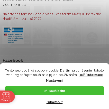
více informací
Najdete nás také na Google Maps - ve Starém Městě u Uherského
Hradiště – Jezuitská 2172.
Facebook
Tento web používá soubory cookie. Dalším procházením tohoto
webu vyjadřujete souhlas s jejich používáním.
Další informace
Vážení zákazníci. Ve
Nastavení
čtvrtek 6.8 je na
Copyright 2026
shop Wasco
. Všechna práva vyhrazena.
prodejně otevřeno
Souhlasím
pouze do 14:00. Děkuji
ě
Vytvořil Shoptet
| Nakódoval
Milan Hrnčál
Zobrazit
za pochopení.
Odmítnout