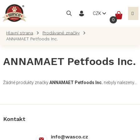
Přejít
na
NÁKUP
CZK
obsah
KOŠÍK
Prodávané značky
ANNAMAET Petfoods Inc.
ANNAMAET Petfoods Inc.
Žádné produkty značky
ANNAMAET Petfoods Inc.
nebyly nalezeny...
Z
á
p
a
Kontakt
t
í
info
@
wasco.cz