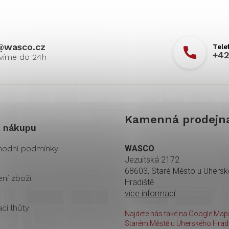
@
wasco.cz
+42
Kamenná prodejn
 nákupu
odní podmínky
WASCO
Jezuitská 2172
68603, Staré Město u Uhers
ení zboží
Hradiště
více informací
cí lhůty
Najdete nás také na Google Maps
Starém Městě u Uherského Hradi