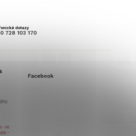
0 728 103 170
a
Facebook
kého
 - ve
ště –