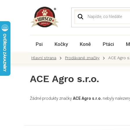
Přejít
na
obsah
Psi
Kočky
Koně
Ptáci
M
Prodávané značky
ACE Agro s.
ACE Agro s.r.o.
Žádné produkty značky
ACE Agro s.r.o.
nebyly nalezeny.
Z
á
p
a