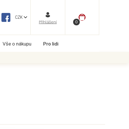
NÁKUPNÍ
CZK
Vše o nákupu
Pro lidi
KOŠÍK