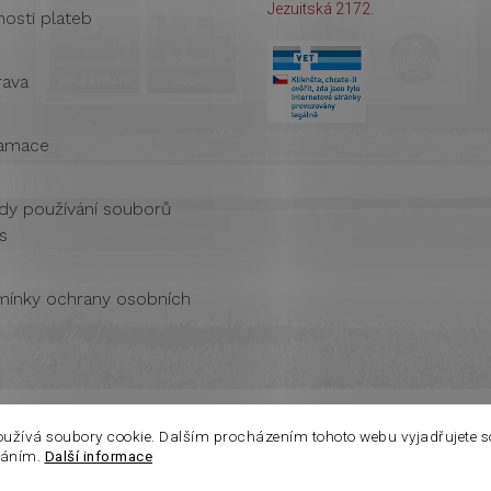
Jezuitská 2172.
osti plateb
ava
amace
dy používání souborů
s
ínky ochrany osobních
oužívá soubory cookie. Dalším procházením tohoto webu vyjadřujete s
váním.
Další informace