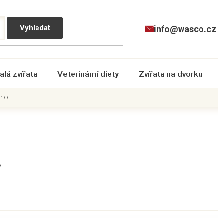
info@wasco.cz
alá zvířata
Veterinární diety
Zvířata na dvorku
r.o.
..