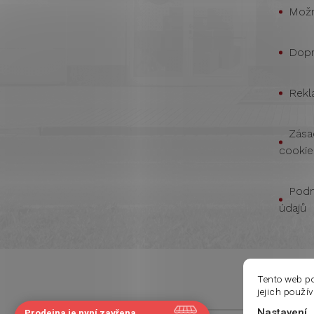
Možn
Dopr
Rekl
Zása
cookie
Podm
údajů
Tento web p
jejich použí
Nastavení
Prodejna je nyní zavřena