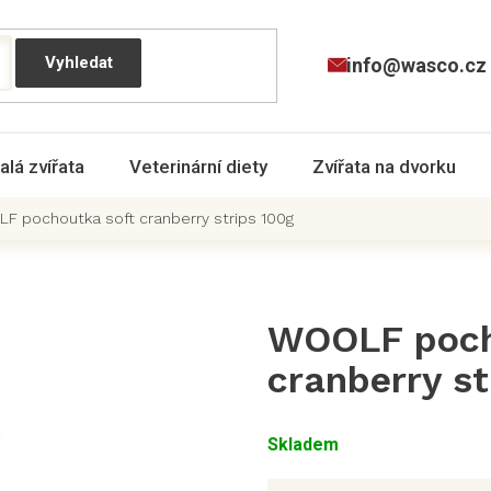
info@wasco.cz
alá zvířata
Veterinární diety
Zvířata na dvorku
F pochoutka soft cranberry strips 100g
WOOLF poch
cranberry st
Skladem