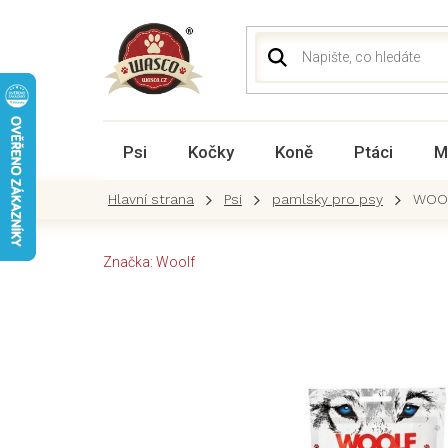
Přejít
na
obsah
Psi
Kočky
Koně
Ptáci
M
Psi
pamlsky pro psy
WOOL
Značka:
Woolf