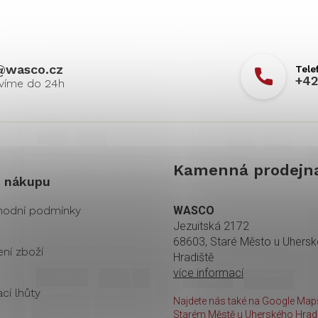
@
wasco.cz
+42
Kamenná prodejn
 nákupu
odní podmínky
WASCO
Jezuitská 2172
68603, Staré Město u Uhers
ení zboží
Hradiště
více informací
cí lhůty
Najdete nás také na Google Maps
Starém Městě u Uherského Hradi