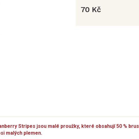
70 Kč
Měrná
cena:
anberry Stripes jsou malé proužky, které obsahují 50 % bru
psi malých plemen.