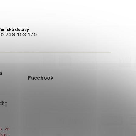
0 728 103 170
a
Facebook
kého
 - ve
ště –