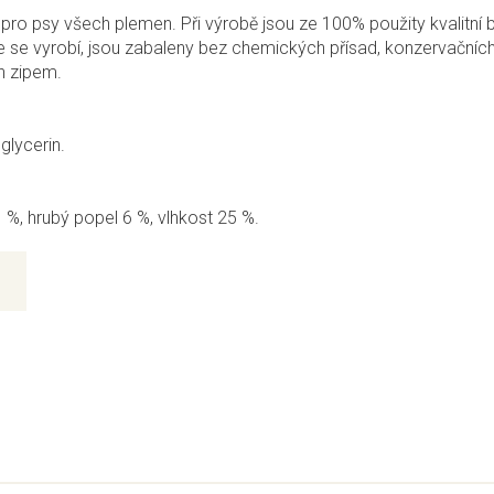
 psy všech plemen. Při výrobě jsou ze 100% použity kvalitní bílk
se vyrobí, jsou zabaleny bez chemických přísad, konzervačních l
n zipem.
glycerin.
1 %, hrubý popel 6 %, vlhkost 25 %.