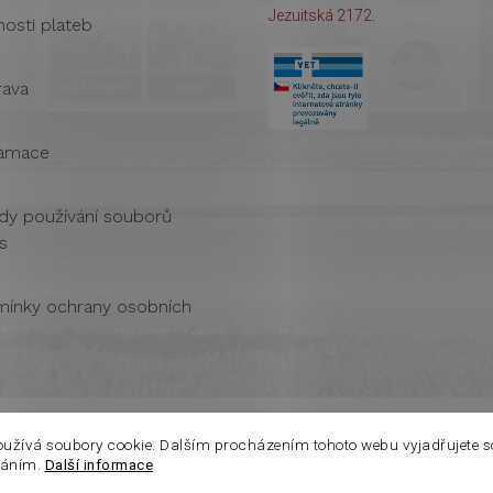
Jezuitská 2172.
osti plateb
ava
amace
dy používání souborů
s
ínky ochrany osobních
oužívá soubory cookie. Dalším procházením tohoto webu vyjadřujete s
váním.
Další informace