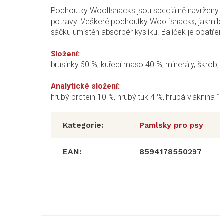
Pochoutky Woolfsnacks jsou speciálně navrženy pro
potravy. Veškeré pochoutky Woolfsnacks, jakmile 
sáčku umístěn absorbér kyslíku. Balíček je opatře
Složení:
brusinky 50 %, kuřecí maso 40 %, minerály, škrob, 
Analytické složení:
hrubý protein 10 %, hrubý tuk 4 %, hrubá vláknina 
Kategorie
:
Pamlsky pro psy
EAN
:
8594178550297
Z
á
p