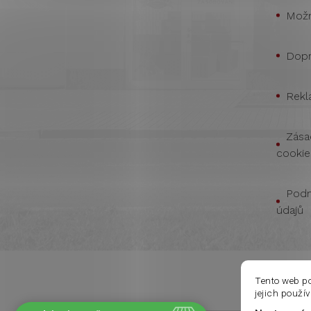
Možn
Dopr
Rekl
Zása
cookie
Podm
údajů
Tento web p
jejich použí