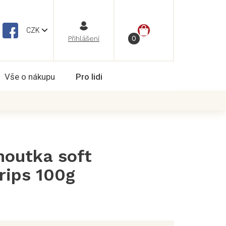
NÁKUPNÍ
CZK
Vše o nákupu
Pro lidi
KOŠÍK
outka soft
rips 100g