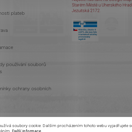
Starém Městě u Uherského Hradi
Jezuitská 2172.
osti plateb
ava
amace
dy používání souborů
s
ínky ochrany osobních
oužívá soubory cookie. Dalším procházením tohoto webu vyjadřujete s
váním.
Další informace