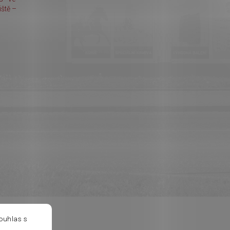
ště –
ouhlas s