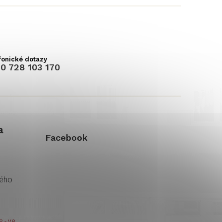
0 728 103 170
a
Facebook
kého
 - ve