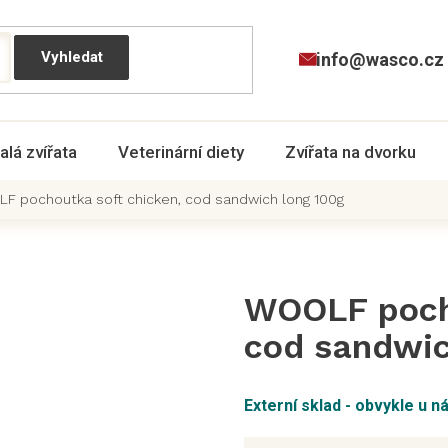
info@wasco.cz
alá zvířata
Veterinární diety
Zvířata na dvorku
F pochoutka soft chicken, cod sandwich long 100g
WOOLF pocho
cod sandwic
Externí sklad - obvykle u n