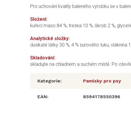
Pro uchování kvality baleného výrobku se v balení 
Složení:
kuřecí maso 84 %, treska 10 %, škrob 2 %, glyceri
Analytické složky:
dusíkaté látky 30 %, 4 % surového tuku, vláknina 1
Skladování:
skladujte na chladném a suchém místě. Po otevřen
Kategorie
:
Pamlsky pro psy
EAN
:
8594178550396
Z
á