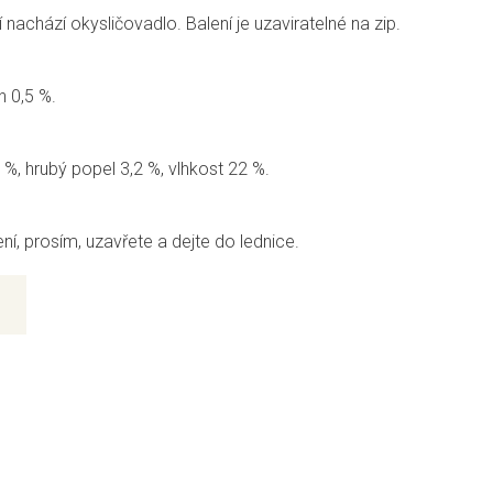
nachází okysličovadlo. Balení je uzaviratelné na zip.
n 0,5 %.
 %, hrubý popel 3,2 %, vlhkost 22 %.
í, prosím, uzavřete a dejte do lednice.