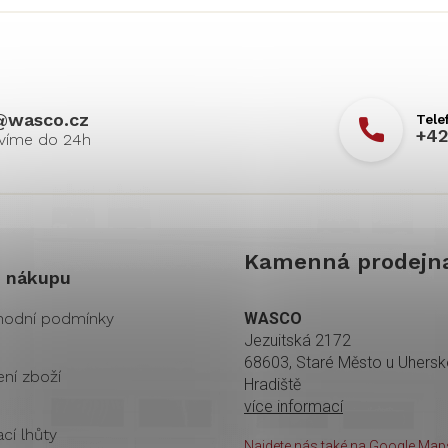
@
wasco.cz
+42
Kamenná prodejn
 nákupu
odní podmínky
WASCO
Jezuitská 2172
68603, Staré Město u Uhers
ení zboží
Hradiště
více informací
cí lhůty
Najdete nás také na Google Maps