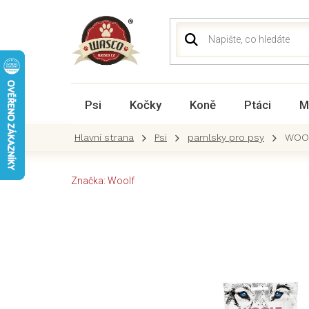
Přejít
na
obsah
Psi
Kočky
Koně
Ptáci
M
Psi
pamlsky pro psy
WOOL
Značka:
Woolf