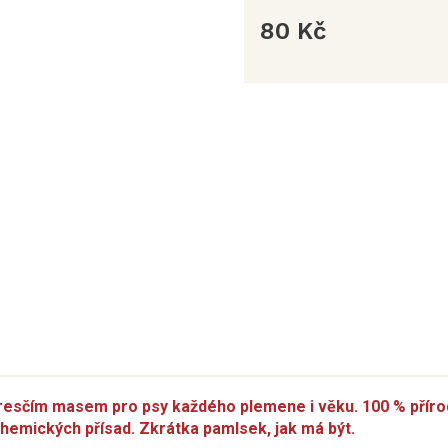
80 Kč
Měrná
cena:
resčím masem pro psy každého plemene i věku. 100 % přírod
chemických přísad. Zkrátka pamlsek, jak má být.