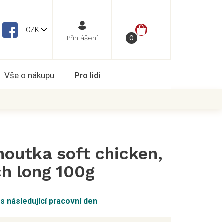
NÁKUPNÍ
CZK
Vše o nákupu
Pro lidi
KOŠÍK
utka soft chicken,
h long 100g
ás následující pracovní den