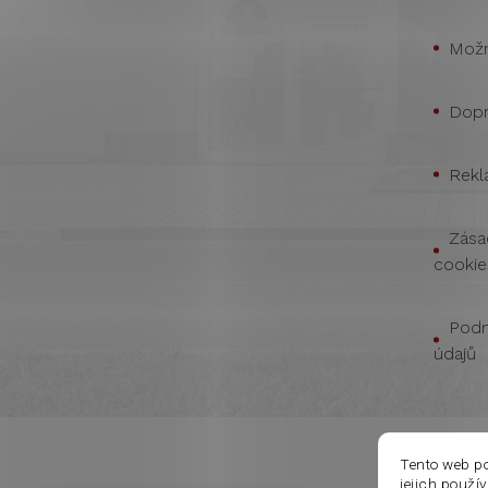
Možn
Dopr
Rekl
Zása
cookie
Podm
údajů
Tento web p
jejich použí