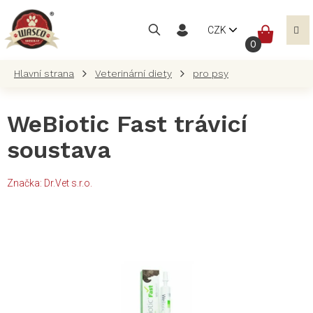
Přejít
na
NÁKUP
CZK
obsah
KOŠÍK
Veterinární diety
pro psy
WeBiotic Fast trávicí
soustava
Značka:
Dr.Vet s.r.o.