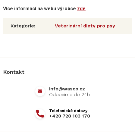
Více informací na webu výrobce
zde
.
Kategorie
:
Veterinární diety pro psy
Z
á
p
a
Kontakt
t
í
info
@
wasco.cz
+420 728 103 170