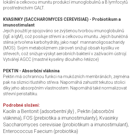
lokální a celkovou imunitu produkcí imunoglobulinů a B lymfocytů
prostřednictvím GALT.
KVASINKY (SACCHAROMYCES CEREVISIAE) - Probiotikum a
imunostimulant
Jejich použití je spojováno se zvýšenou tvorbou imunoglobulinů
(IgE a IgM), což posiluje střevní a celkovou imunitu. Jejich buněčná
stěna je tvořena karbohydráty, jako např. mannanoligosacharidy
(MOS). Svým metabolizmem zároveň snižují obsah kyslíku ve
střevech, což snižuje výskyt aerobních bakterií v zažívacím ústrojí.
Vytvářejí AGCC (mastné kyseliny dlouhého řetězce)
PEKTIN - Absorbční vláknina
Pektin má ochrannou funkci na mukózních membránách, zejména
pak na sliznici tlustého střeva. Napomáhá zahustit tekutou stolici
díky jeho absorpčním vlastnostem. Napomáhá také normalizovat
střevní peristaltiku.
Podrobné složení:
Kaolín a Bentonit (adsorbentní jíly) , Pektin (absorbční
vláknina), FOS (prebiotika a imunostimulanty), Kvasinky
Saccharomyces cerevisiae (probiotikum a imunostimulant),
Enterococcus Faecium (probiotika)