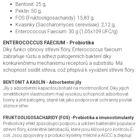
Bentonit: 25 g,
Pektin: 50 g,
FOS (Fruktooligosacharidy): 15,83 g,
Kvasinky (Saccharomyces cerevisiae): 2,12 g,
Enterococcus Faecium: 30 g (1,05x109 UFC/g)
ENTEROCOCCUS FAECIUM - Probiotika
Díky funkci obnovy střevní flóry, Enterococcus faecium
zabraňuje růstu a adhezi patogenních bakterií díky
konkurenčnímu mechanismu receptorů a substrátu. Má
schopnost osídlit střeva, což přispívá k vyvážení střevní flóry.
BENTONIT A KAOLÍN - Adsorbentní jíly
Jíly s adsorbentní kapacitou bohaté na montmorillonit. Díky jejich
smektitickým vlastnostem mají vysokou schopnost adsorbovat
toxiny a jiné patogeny, stejně tak jako podporovat ochranný povlak
sliznice střev.
FRUKTOOLIGOSACHARIDY (FOS) -Prebiotika a imunostimulanty
Prebiotický efekt způsobující podporu a udržení bakteriální populace
střevní flóry, konkrétně laktobacilů, které jsou klíčové pro kontrolu E-
coli. Jsou spojovány s produkcí kyseliny mléčné a AGCC a zlepšují