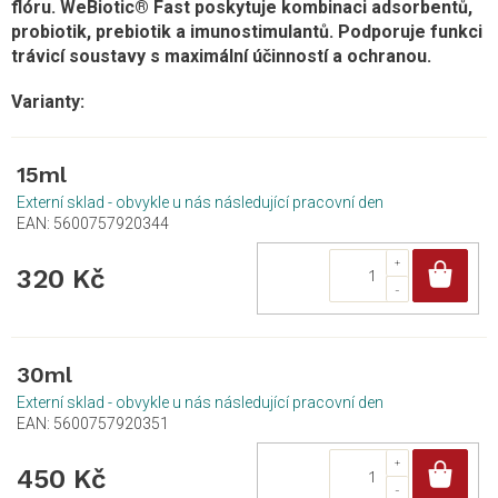
flóru. WeBiotic® Fast poskytuje kombinaci adsorbentů,
probiotik, prebiotik a imunostimulantů. Podporuje funkci
trávicí soustavy s maximální účinností a ochranou.
15ml
Externí sklad - obvykle u nás následující pracovní den
EAN:
5600757920344
Do
320 Kč
30ml
Externí sklad - obvykle u nás následující pracovní den
EAN:
5600757920351
Do
450 Kč