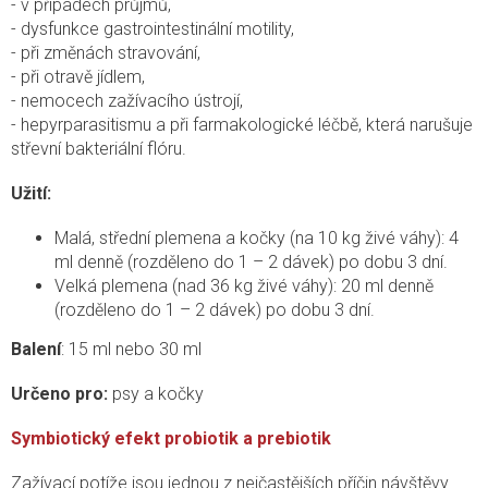
- v případech průjmů,
- dysfunkce gastrointestinální motility,
- při změnách stravování,
- při otravě jídlem,
- nemocech zažívacího ústrojí,
- hepyrparasitismu a při farmakologické léčbě, která narušuje
střevní bakteriální flóru.
Užití:
Malá, střední plemena a kočky (na 10 kg živé váhy): 4
ml denně (rozděleno do 1 – 2 dávek) po dobu 3 dní.
Velká plemena (nad 36 kg živé váhy): 20 ml denně
(rozděleno do 1 – 2 dávek) po dobu 3 dní.
Balení
: 15 ml nebo 30 ml
Určeno pro:
psy a kočky
Symbiotický efekt probiotik a prebiotik
Zažívací potíže jsou jednou z nejčastějších příčin návštěvy