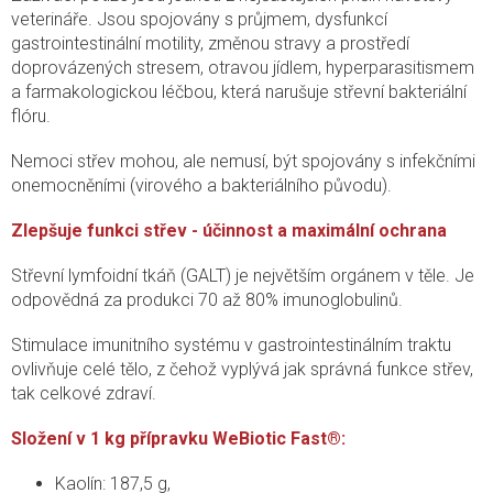
veterináře. Jsou spojovány s průjmem, dysfunkcí
gastrointestinální motility, změnou stravy a prostředí
doprovázených stresem, otravou jídlem, hyperparasitismem
a farmakologickou léčbou, která narušuje střevní bakteriální
flóru.
Nemoci střev mohou, ale nemusí, být spojovány s infekčními
onemocněními (virového a bakteriálního původu).
Zlepšuje funkci střev - účinnost a maximální ochrana
Střevní lymfoidní tkáň (GALT) je největším orgánem v těle. Je
odpovědná za produkci 70 až 80% imunoglobulinů.
Stimulace imunitního systému v gastrointestinálním traktu
ovlivňuje celé tělo, z čehož vyplývá jak správná funkce střev,
tak celkové zdraví.
Složení v 1 kg přípravku WeBiotic Fast®:
Kaolín: 187,5 g,