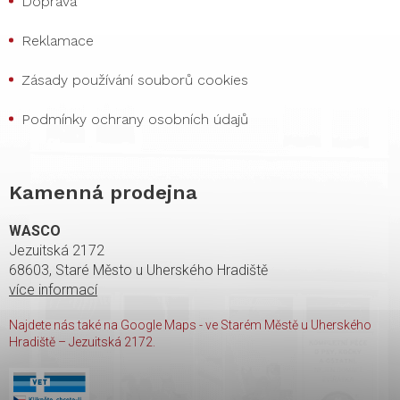
Doprava
Reklamace
Zásady používání souborů cookies
Podmínky ochrany osobních údajů
Kamenná prodejna
WASCO
Jezuitská 2172
68603, Staré Město u Uherského Hradiště
více informací
Najdete nás také na Google Maps - ve Starém Městě u Uherského
Hradiště – Jezuitská 2172.