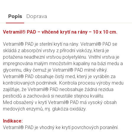
Popis
Doprava
Vetramil® PAD – vlhčené krytí na rány – 10 x 10 cm.
Vetramil® PAD je sterilní krytí na rány. Vetramil® PAD se
skládá z absorpční vrstvy z přírodní viskózy, která je
potažena neadhezní vrstvou polyetylénu. Vnitřní vrstva je
impregnována malým množstvím kapaliny na bázi medu a
glycerinu, díky čemuž je Vetramil® PAD mírně vlhký.
Vetramil® PAD obsahuje čistý med, který je vyráběn za
kontrolovaných podmínek. Kontrola procesu výroby medu
zajišťuje, že Vetramil® PAD neobsahuje žádná rezidua
pesticidů a zachovává si neustále stejnou kvalitu.
Med obsažený v krytí Vetramil® PAD má vysoký obsah
medových enzymů, mj. glukóza oxidázy.
Indikace:
Vetramil® PAD je vhodný ke krytí povrchových poranění.