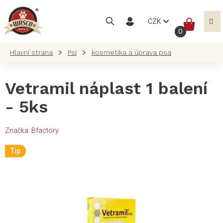
Přejít
na
NÁKUP
CZK
obsah
KOŠÍK
Psi
kosmetika a úprava psa
Vetramil náplast 1 balení
- 5ks
Značka:
Bfactory
Tip