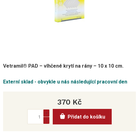
Vetramil® PAD – vlhčené krytí na rány – 10 x 10 cm.
Externí sklad - obvykle u nás následující pracovní den
370 Kč
Měrná
Přidat do košíku
cena: