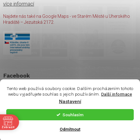
více informací
Najdete nás také na Google Maps - ve Starém Městě u Uherského
Hradiště – Jezuitská 2172.
Facebook
Tento web používá soubory cookie. Dalším procházením tohoto
webu vyjadřujete souhlas s jejich používáním.
Další informace
Nastavení
Copyright 2026
shop Wasco
. Všechna práva vyhrazena.
Souhlasím
ě
Vytvořil Shoptet
| Nakódoval
Milan Hrnčál
Zobrazit
Odmítnout