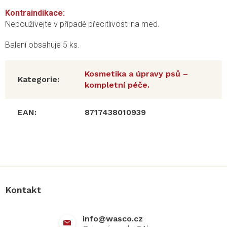
Kontraindikace:
Nepoužívejte v případě přecitlivosti na med.
Balení obsahuje 5 ks.
Kosmetika a úpravy psů –
Kategorie
:
kompletní péče.
EAN
:
8717438010939
Z
á
p
a
Kontakt
t
í
info
@
wasco.cz