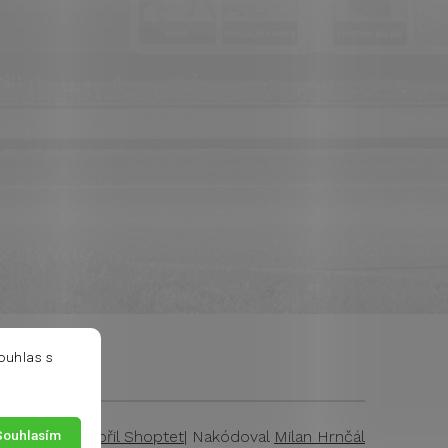
ouhlas s
Souhlasím
Vytvořil Shoptet
| Nakódoval
Milan Hrnčál