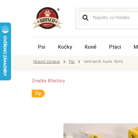
Přejít
na
obsah
Psi
Kočky
Koně
Ptáci
M
Psi
Vetramil Auris 15ml
Značka:
Bfactory
Tip