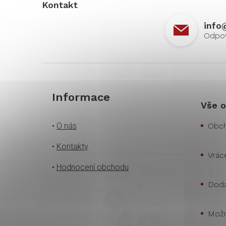
Kontakt
info
Informace
Vše o
•
O nás
Obch
•
Kontakty
Vrác
•
Hodnocení obchodu
Doda
Možn