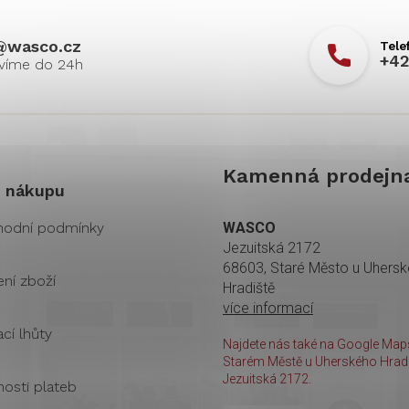
@
wasco.cz
+42
Kamenná prodejn
 nákupu
odní podmínky
WASCO
Jezuitská 2172
68603, Staré Město u Uhers
ení zboží
Hradiště
více informací
cí lhůty
Najdete nás také na Google Maps
Starém Městě u Uherského Hradi
Jezuitská 2172.
osti plateb