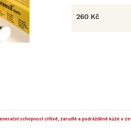
260 Kč
Měrná
cena:
enerační schopnost citlivé, zarudlé a podrážděné kůže v z