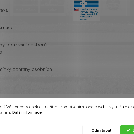
ava
amace
dy používání souborů
s
ínky ochrany osobních
oužívá soubory cookie. Dalším procházením tohoto webu vyjadřujete s
váním.
Další informace
Odmítnout
azena.