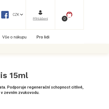
NÁKUPNÍ
CZK
Vše o nákupu
Pro lidi
KOŠÍK
is 15ml
ata. Podporuje regenerační schopnost citlivé,
 v zevním zvukovodu.