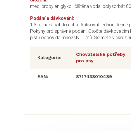
med, propylén glykol, čištěná voda, polysorbát 8
Podání a dávkování:
1,5 ml nakapat do ucha. Aplikovat jednou denně 
Pokyny pro správné podání: Otočte dávkovacím
pístu odpovídá množství 1 ml). Sejměte víčko z h
Chovatelské potřeby
Kategorie
:
pro psy
EAN
:
8717438010489
Z
á
p
a
t
í