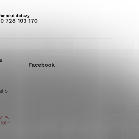
0 728 103 170
a
Facebook
kého
 - ve
ště –