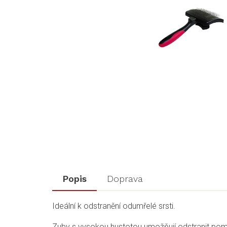
Popis
Doprava
Ideální k odstranění odumřelé srsti.
Zuby s vysokou hustotou umožňují odstranit pomoc