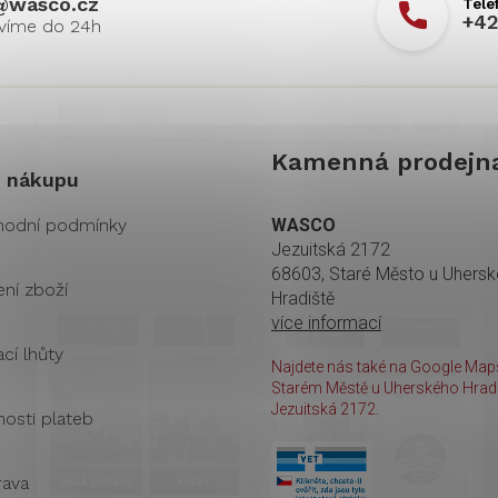
@
wasco.cz
+42
Kamenná prodejn
 nákupu
odní podmínky
WASCO
Jezuitská 2172
68603, Staré Město u Uhers
ení zboží
Hradiště
více informací
cí lhůty
Najdete nás také na Google Maps
Starém Městě u Uherského Hradi
Jezuitská 2172.
osti plateb
ava