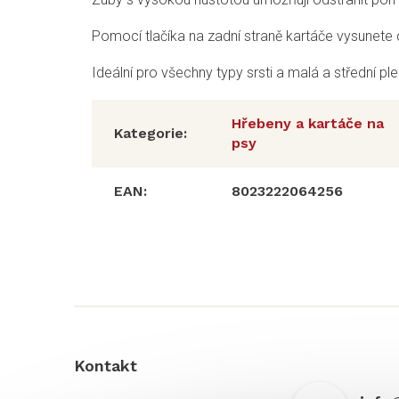
Pomocí tlačíka na zadní straně kartáče vysunete 
Ideální pro všechny typy srsti a malá a střední p
Hřebeny a kartáče na
Kategorie
:
psy
EAN
:
8023222064256
Z
á
p
a
t
í
Kontakt