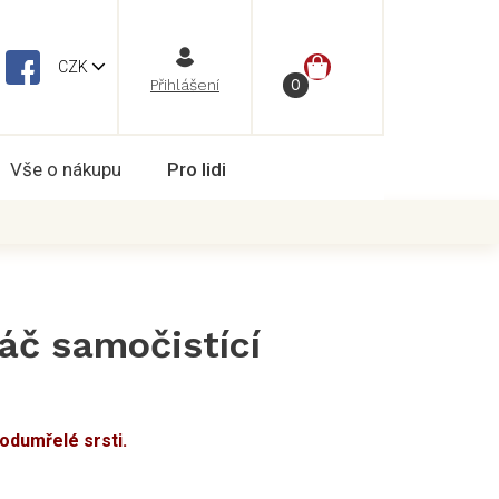
NÁKUPNÍ
CZK
Vše o nákupu
Pro lidi
KOŠÍK
áč samočistící
 odumřelé srsti.