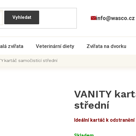
info@wasco.cz
alá zvířata
Veterinární diety
Zvířata na dvorku
Y kartáč samočistící střední
VANITY kart
střední
Ideální kartáč k odstranění
Skladem