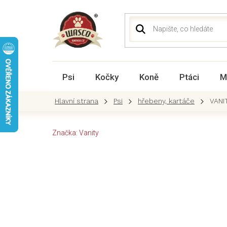
Přejít
na
obsah
Psi
Kočky
Koně
Ptáci
M
Psi
hřebeny, kartáče
VANIT
Značka:
Vanity