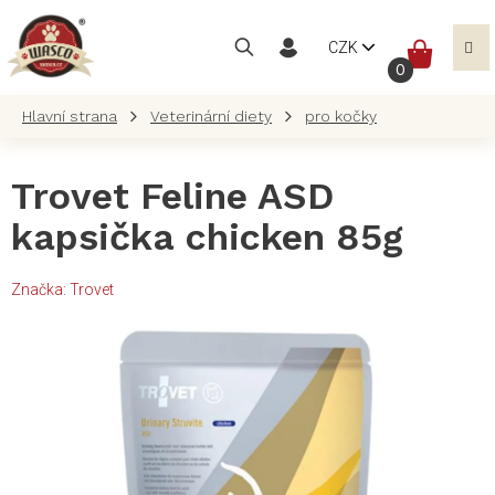
Přejít
na
NÁKUP
CZK
obsah
KOŠÍK
Veterinární diety
pro kočky
Trovet Feline ASD
kapsička chicken 85g
Značka:
Trovet