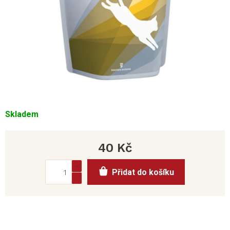
Skladem
40 Kč
Měrná
Přidat do košíku
cena: