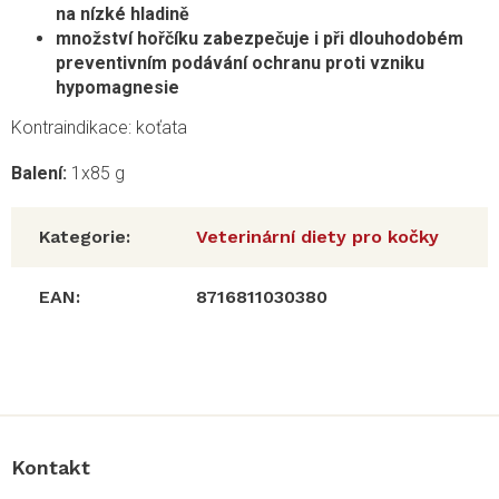
na nízké hladině
množství hořčíku zabezpečuje i při dlouhodobém
preventivním podávání ochranu proti vzniku
hypomagnesie
Kontraindikace: koťata
Balení:
1x85 g
Kategorie
:
Veterinární diety pro kočky
EAN
:
8716811030380
Z
á
p
a
Kontakt
t