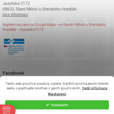
Jezuitská 2172
68603, Staré Město u Uherského Hradiště
více informací
Najdete nás také na Google Maps - ve Starém Městě u Uherského
Hradiště – Jezuitská 2172.
Facebook
Tento web používá soubory cookie. Dalším procházením tohoto
webu vyjadřujete souhlas s jejich používáním.
Další informace
Nastavení
Copyright 2026
shop Wasco
. Všechna práva vyhrazena.
Souhlasím
ě