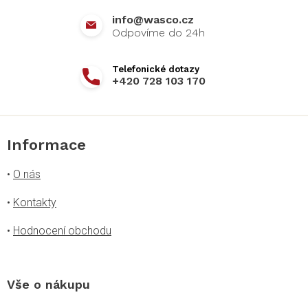
í
info
@
wasco.cz
+420 728 103 170
Informace
•
O nás
•
Kontakty
•
Hodnocení obchodu
Vše o nákupu