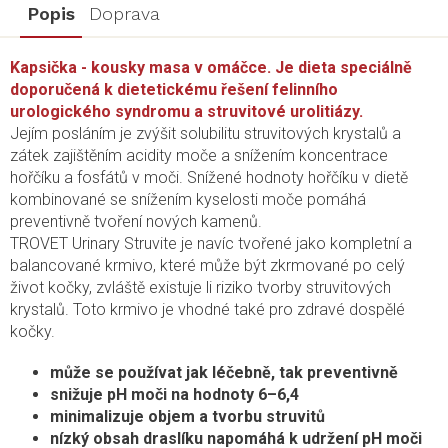
Popis
Doprava
Kapsička - kousky masa v omáčce. Je dieta speciálně
doporučená k dietetickému řešení felinního
urologického syndromu a struvitové urolitiázy.
Jejím posláním je zvýšit solubilitu struvitových krystalů a
zátek zajištěním acidity moče a snížením koncentrace
hořčíku a fosfátů v moči. Snížené hodnoty hořčíku v dietě
kombinované se snížením kyselosti moče pomáhá
preventivně tvoření nových kamenů.
TROVET Urinary Struvite je navíc tvořené jako kompletní a
balancované krmivo, které může být zkrmované po celý
život kočky, zvláště existuje li riziko tvorby struvitových
krystalů. Toto krmivo je vhodné také pro zdravé dospělé
kočky.
může se používat jak léčebně, tak preventivně
snižuje pH moči na hodnoty 6–6,4
minimalizuje objem a tvorbu struvitů
nízký obsah draslíku napomáhá k udržení pH moči