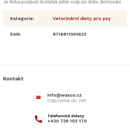
Je třeba podávat dostatek pitné vody po dobu zkrmování.
Kategorie
:
Veterinární diety pro psy
EAN
:
8716811001625
Z
á
p
a
Kontakt
t
í
info
@
wasco.cz
+420 728 103 170