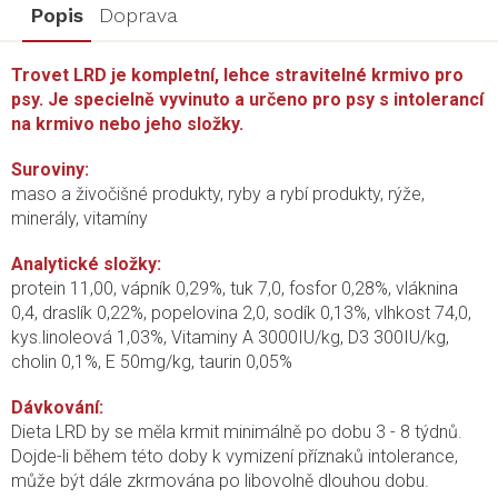
Popis
Doprava
Trovet LRD je kompletní, lehce stravitelné krmivo pro
psy. Je specielně vyvinuto a určeno pro psy s intolerancí
na krmivo nebo jeho složky.
Suroviny:
maso a živočišné produkty, ryby a rybí produkty, rýže,
minerály, vitamíny
Analytické složky:
protein 11,00, vápník 0,29%, tuk 7,0, fosfor 0,28%, vláknina
0,4, draslík 0,22%, popelovina 2,0, sodík 0,13%, vlhkost 74,0,
kys.linoleová 1,03%, Vitaminy A 3000IU/kg, D3 300IU/kg,
cholin 0,1%, E 50mg/kg, taurin 0,05%
Dávkování:
Dieta LRD by se měla krmit minimálně po dobu 3 - 8 týdnů.
Dojde-li během této doby k vymizení příznaků intolerance,
může být dále zkrmována po libovolně dlouhou dobu.