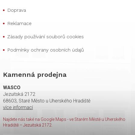
Doprava
Reklamace
Zásady používání souborů cookies
Podmínky ochrany osobních údajů
Kamenná prodejna
WASCO
Jezuitská 2172
68603, Staré Město u Uherského Hradiště
více informací
Najdete nás také na Google Maps - ve Starém Městě u Uherského
Hradiště – Jezuitská 2172.