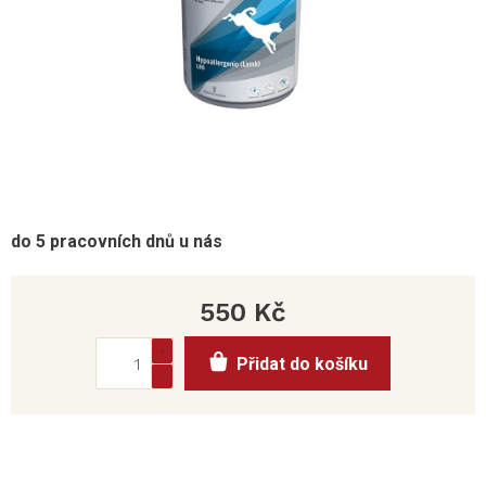
do 5 pracovních dnů u nás
550 Kč
Měrná
Přidat do košíku
cena: