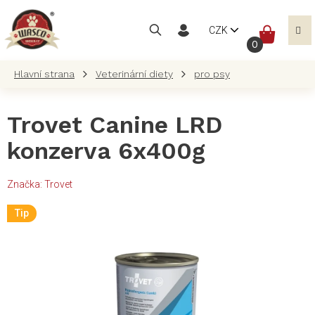
Přejít
na
NÁKUP
CZK
obsah
KOŠÍK
Veterinární diety
pro psy
Trovet Canine LRD
konzerva 6x400g
Značka:
Trovet
Tip