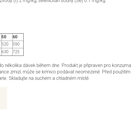
vodý (I) 2 mg/kg, seleničitan sodný (Se) 0.1 mg/kg.
50
60
520
590
630
725
 do několika dávek během dne. Produkt je připraven pro konzuma
erance zmizí, může se krmivo podávat neomezeně. Před použitím
vřete. Skladujte na suchém a chladném místě.