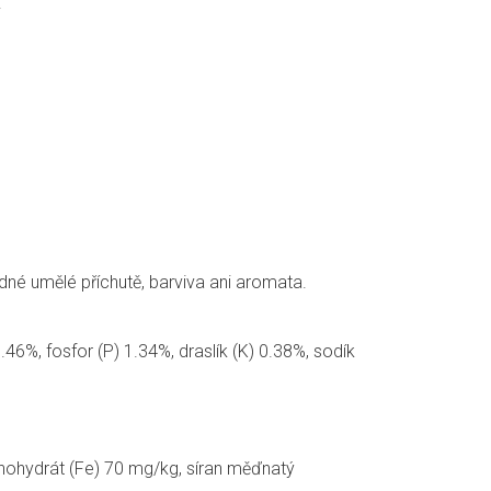
.
dné umělé příchutě, barviva ani aromata.
1.46%, fosfor (P) 1.34%, draslík (K) 0.38%, sodík
nohydrát (Fe) 70 mg/kg, síran měďnatý