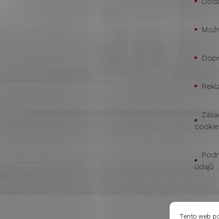
Doda
Možn
Dopr
Rekl
Zása
cookie
Podm
údajů
Tento web p