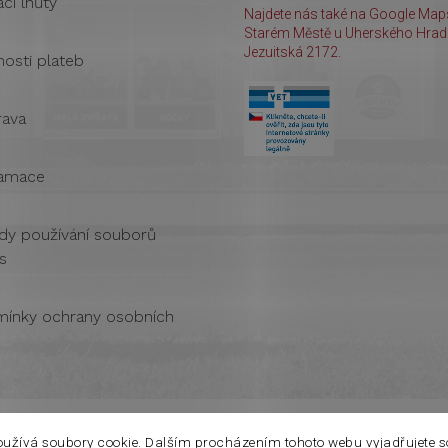
cí lhůty
Najdete nás také na Google Maps
Starém Městě u Uherského Hradi
Jezuitská 2172.
osti plateb
ava
amace
dy používání souborů
s
ínky ochrany osobních
oužívá soubory cookie. Dalším procházením tohoto webu vyjadřujete s