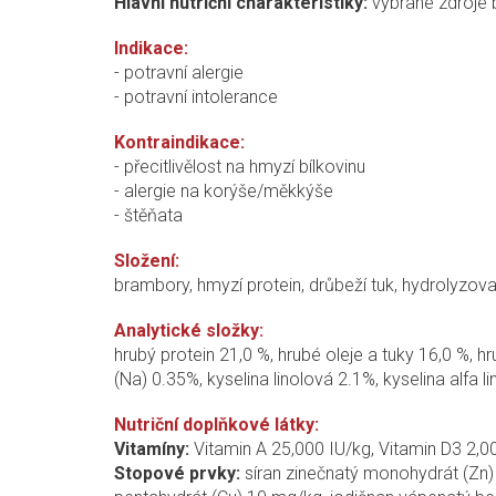
Hlavní nutriční charakteristiky:
vybrané zdroje b
Indikace:
- potravní alergie
- potravní intolerance
Kontraindikace:
- přecitlivělost na hmyzí bílkovinu
- alergie na korýše/měkkýše
- štěňata
Složení:
brambory, hmyzí protein, drůbeží tuk, hydrolyzov
Analytické složky:
hrubý protein 21,0 %, hrubé oleje a tuky 16,0 %, hr
(Na) 0.35%, kyselina linolová 2.1%, kyselina alfa 
Nutriční doplňkové látky:
Vitamíny:
Vitamin A 25,000 IU/kg, Vitamin D3 2,0
Stopové prvky:
síran zinečnatý monohydrát (Zn)