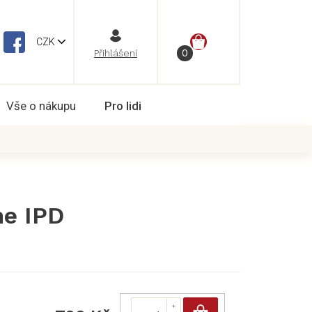
NÁKUPNÍ
CZK
Vše o nákupu
Pro lidi
KOŠÍK
ne IPD