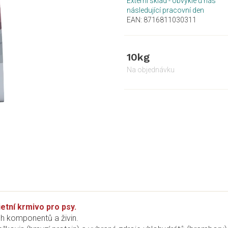
Externí sklad - obvykle u nás
následující pracovní den
EAN:
8716811030311
10kg
Na objednávku
etní krmivo pro psy.
ch komponentů a živin.