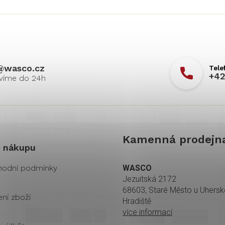
@
wasco.cz
+42
Kamenná prodejn
 nákupu
odní podmínky
WASCO
Jezuitská 2172
68603, Staré Město u Uhers
ení zboží
Hradiště
více informací