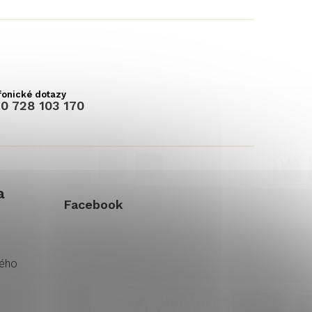
0 728 103 170
a
Facebook
kého