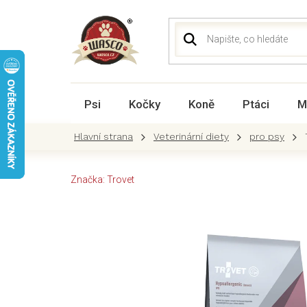
Přejít
na
obsah
Psi
Kočky
Koně
Ptáci
M
Veterinární diety
pro psy
Značka:
Trovet