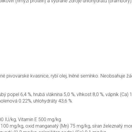
ílkovin (hmyzí protein) a vybrané zdroje uhlohydrátů (brambory)
ané pivovarské kvasnice, rybí olej, lněné semínko. Neobsahuje žá
ubý popel 6,4 %, hrubá vláknina 5,0 %, vlhkost 8,0 %, vápník (Ca) 
linolenová 0.22%, uhlohydráty 43,6 %.
00 IU/kg, Vitamin E 500 mg/kg.
 100 mg/kg, oxid manganatý (Mn) 75 mg/kg, síran železnatý mo