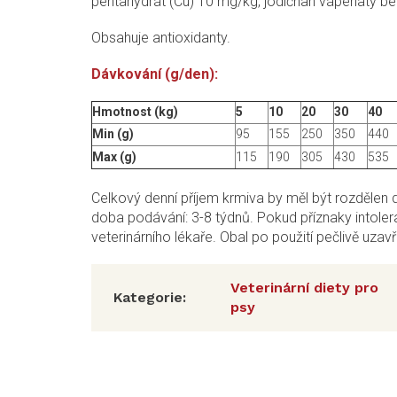
pentahydrát (Cu) 10 mg/kg, jodičnan vápenatý bez
Obsahuje antioxidanty.
Dávkování (g/den):
Hmotnost (kg)
5
10
20
30
40
Min (g)
95
155
250
350
440
Max (g)
115
190
305
430
535
Celkový denní příjem krmiva by měl být rozdělen
doba podávání: 3-8 týdnů. Pokud příznaky intol
veterinárního lékaře. Obal po použití pečlivě uza
Veterinární diety pro
Kategorie
:
psy
Z
á