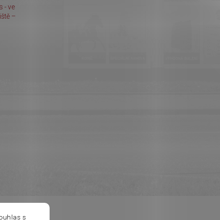
 - ve
ště –
ouhlas s