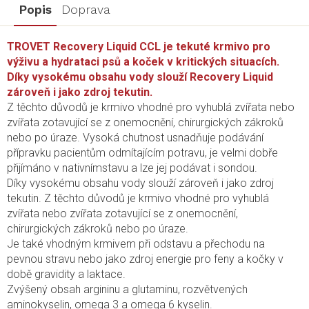
Popis
Doprava
TROVET Recovery Liquid CCL je tekuté krmivo pro
výživu a hydrataci psů a koček v kritických situacích.
Díky vysokému obsahu vody slouží Recovery Liquid
zároveň i jako zdroj tekutin.
Z těchto důvodů je krmivo vhodné pro vyhublá zvířata nebo
zvířata zotavující se z onemocnění, chirurgických zákroků
nebo po úraze. Vysoká chutnost usnadňuje podávání
přípravku pacientům odmítajícím potravu, je velmi dobře
přijímáno v nativnímstavu a lze jej podávat i sondou.
Díky vysokému obsahu vody slouží zároveň i jako zdroj
tekutin. Z těchto důvodů je krmivo vhodné pro vyhublá
zvířata nebo zvířata zotavující se z onemocnění,
chirurgických zákroků nebo po úraze.
Je také vhodným krmivem při odstavu a přechodu na
pevnou stravu nebo jako zdroj energie pro feny a kočky v
době gravidity a laktace.
Zvýšený obsah argininu a glutaminu, rozvětvených
aminokyselin, omega 3 a omega 6 kyselin.