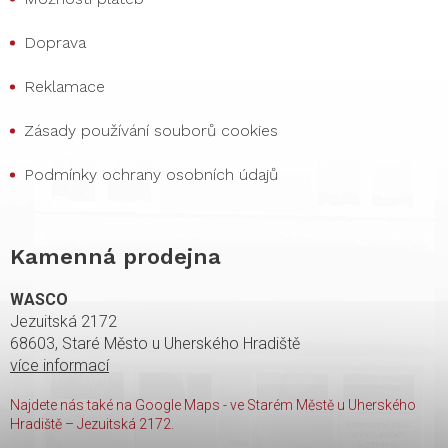
Doprava
Reklamace
Zásady používání souborů cookies
Podmínky ochrany osobních údajů
Kamenná prodejna
WASCO
Jezuitská 2172
68603, Staré Město u Uherského Hradiště
více informací
Najdete nás také na Google Maps - ve Starém Městě u Uherského
Hradiště – Jezuitská 2172.