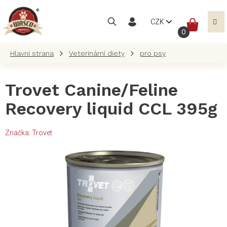
Přejít
na
NÁKUP
CZK
obsah
KOŠÍK
Veterinární diety
pro psy
Trovet Canine/Feline
Recovery liquid CCL 395g
Značka:
Trovet