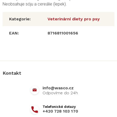
Neobsahuje sóju a cereálie (lepek).
Kategorie
:
Veterinární diety pro psy
EAN
:
8716811001656
Z
á
p
a
Kontakt
t
í
info
@
wasco.cz
+420 728 103 170