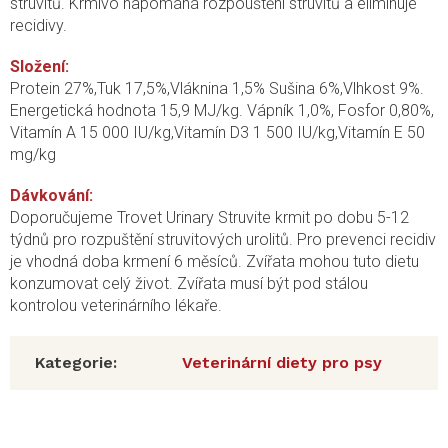
struvitů. Krmivo napomáhá rozpouštění struvitů a eliminuje
recidivy.
Složení:
Protein 27%,Tuk 17,5%,Vláknina 1,5% Sušina 6%,Vlhkost 9%.
Energetická hodnota 15,9 MJ/kg. Vápník 1,0%, Fosfor 0,80%,
Vitamín A 15 000 IU/kg,Vitamín D3 1 500 IU/kg,Vitamín E 50
mg/kg
Dávkování:
Doporučujeme Trovet Urinary Struvite krmit po dobu 5-12
týdnů pro rozpuštění struvitových urolitů. Pro prevenci recidiv
je vhodná doba krmení 6 měsíců. Zvířata mohou tuto dietu
konzumovat celý život. Zvířata musí být pod stálou
kontrolou veterinárního lékaře.
Kategorie
:
Veterinární diety pro psy
Z