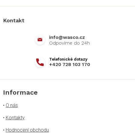
á
p
a
Kontakt
t
í
info
@
wasco.cz
+420 728 103 170
Informace
•
O nás
•
Kontakty
•
Hodnocení obchodu