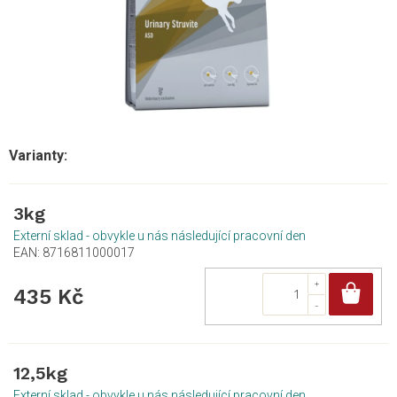
3kg
Externí sklad - obvykle u nás následující pracovní den
EAN:
8716811000017
Do
435 Kč
12,5kg
Externí sklad - obvykle u nás následující pracovní den