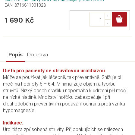
EAN:
8716811001328
Do
1 690 Kč
Popis
Doprava
Dieta pro pacienty se struvitovou urolitiazou.
Může se používat jak léčebně, tak preventivně. Snižuje pH
moči na hodnoty 6 – 6,4. Minimalizuje objem a tvorbu
struvitů. Nízký obsah draslíku napomáhá k udržení pH moči
na nízké hladině. Množství hořčíku zabezpečuje i při
dlouhodobém preventivním podávání ochranu proti vzniku
hypomagnesie.
Indikace:
Urolitiáza způsobená struvity. Při opakujících se nálezech