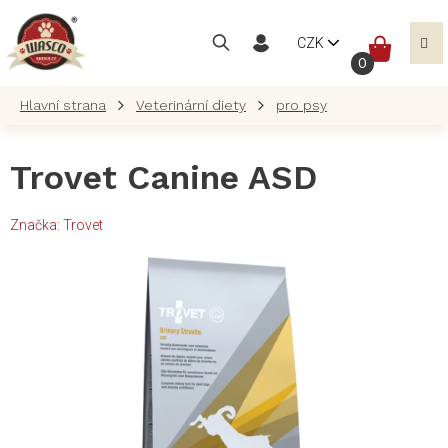
Přejít
na
NÁKUP
CZK
obsah
KOŠÍK
Veterinární diety
pro psy
Trovet Canine ASD
Značka:
Trovet