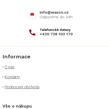
t
í
info
@
wasco.cz
+420 728 103 170
Informace
•
O nás
•
Kontakty
•
Hodnocení obchodu
Vše o nákupu