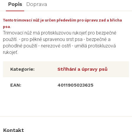
Popis
Doprava
Tento trimovací nůž je určen především pro úpravu zad a břicha
psa.
Trimovací nůž má protiskluzovou rukojeť pro bezpečné
použití. - pro pěkně upravenou srst psa - bezpečné a
pohodlné použití - nerezové ostří - umělá protiskluzová
rukojeť.
Kategorie
:
Stříhání a úpravy psů
EAN
:
4011905023625
Z
á
p
a
Kontakt