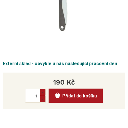
Externí sklad - obvykle u nás následující pracovní den
190 Kč
Měrná
Přidat do košíku
cena: