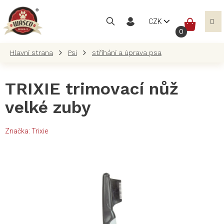
Přejít
na
NÁKUP
CZK
obsah
KOŠÍK
Psi
stříhání a úprava psa
TRIXIE trimovací nůž
velké zuby
Značka:
Trixie