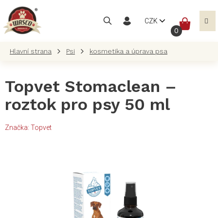
Přejít
na
NÁKUP
CZK
obsah
KOŠÍK
Psi
kosmetika a úprava psa
Topvet Stomaclean –
roztok pro psy 50 ml
Značka:
Topvet