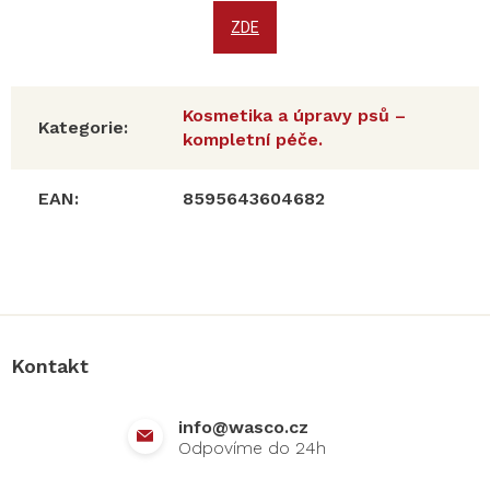
ZDE
Kosmetika a úpravy psů –
Kategorie
:
kompletní péče.
EAN
:
8595643604682
Z
á
p
a
Kontakt
t
í
info
@
wasco.cz