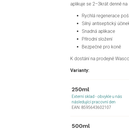
aplikuje se 2–3krát denně na
Rychlá regenerace po
Silný antiseptický účine
Snadná aplikace
Přírodní složení
Bezpečné pro koně
K dostání na prodejně Wasco
250ml
Externí sklad - obvykle u nás
následující pracovní den
EAN:
8595643602107
500ml