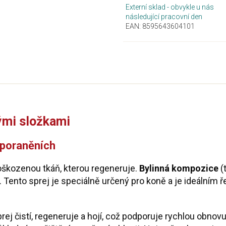
Externí sklad - obvykle u nás
následující pracovní den
EAN:
8595643604101
nými složkami
 poraněních
 poškozenou tkáň, kterou regeneruje.
Bylinná kompozice
(t
. Tento sprej je speciálně určený pro koně a je ideálním
prej čistí, regeneruje a hojí, což podporuje rychlou obno