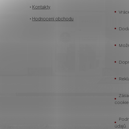
•
Kontakty
Vrác
•
Hodnocení obchodu
Doda
Možn
Dopr
Rekl
Zása
cookie
Podm
údajů