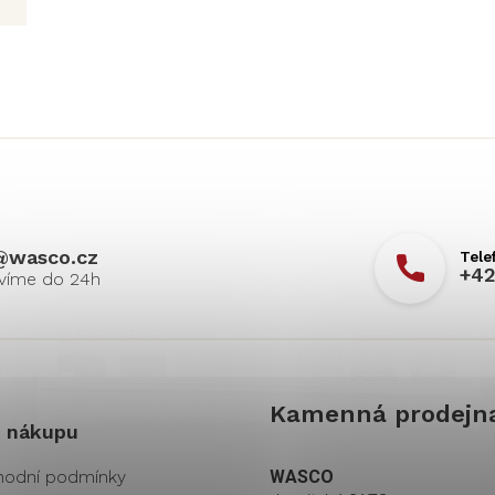
@
wasco.cz
+42
Kamenná prodejn
 nákupu
odní podmínky
WASCO