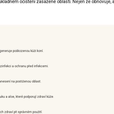
kladném očištění zasažené oblasti. Nejen že obnovuje, al
egeneruje poškozenou kůži koní.
ezinfekci a ochranu před infekcemi.
nesení na postiženou oblast.
uku a aloe, které podporují zdraví kůže.
ich zdraví při správném použití.