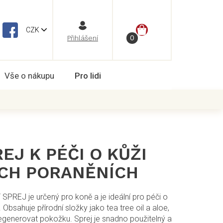
NÁKUPNÍ
CZK
Vše o nákupu
Pro lidi
KOŠÍK
EJ K PÉČI O KŮŽI
CH PORANĚNÍCH
SPREJ je určený pro koně a je ideální pro péči o
Obsahuje přírodní složky jako tea tree oil a aloe,
a regenerovat pokožku. Sprej je snadno použitelný a