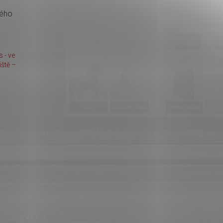
kého
 - ve
ště –