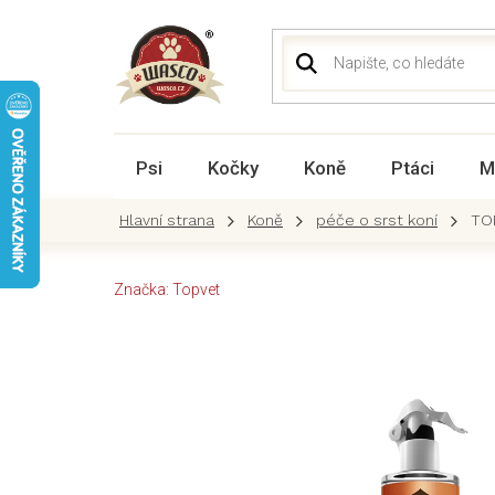
Přejít
na
obsah
Psi
Kočky
Koně
Ptáci
M
Koně
péče o srst koní
TO
Značka:
Topvet