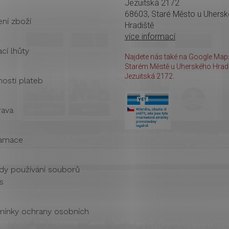
Jezuitská 2172
68603, Staré Město u Uhers
ení zboží
Hradiště
více informací
cí lhůty
Najdete nás také na Google Maps
Starém Městě u Uherského Hradi
Jezuitská 2172.
osti plateb
ava
amace
dy používání souborů
s
ínky ochrany osobních