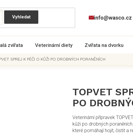
info@wasco.cz
alá zvířata
Veterinární diety
Zvířata na dvorku
PVET SPREJ K PÉČI O KŮŽI PO DROBNÝCH PORANĚNÍCH
TOPVET SPR
PO DROBNÝ
Veterinární přípravek TOPVET 
kůži po drobných poraněních. 
které pomáhají hojit, čistit 