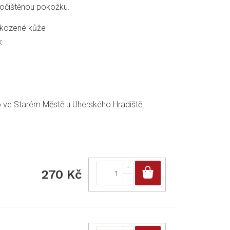
 očištěnou pokožku.
škozené kůže
k
 ve Starém Městě u Uherského Hradiště.
Do košíku
270 Kč