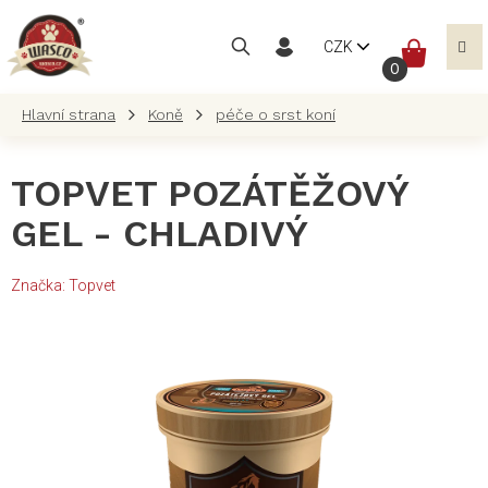
Přejít
na
NÁKUP
CZK
obsah
KOŠÍK
Koně
péče o srst koní
TOPVET POZÁTĚŽOVÝ
GEL - CHLADIVÝ
Značka:
Topvet