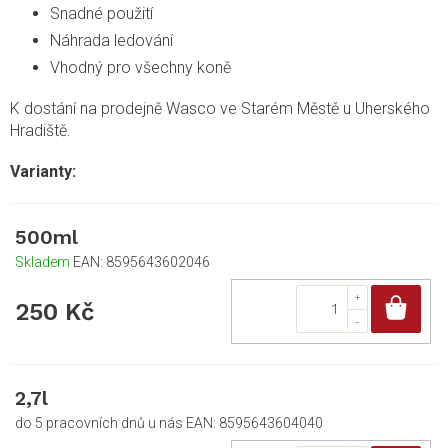
Snadné použití
Náhrada ledování
Vhodný pro všechny koně
K dostání na prodejně Wasco ve Starém Městě u Uherského
Hradiště.
500ml
Skladem
EAN:
8595643602046
Do
250 Kč
2,7l
do 5 pracovních dnů u nás
EAN:
8595643604040