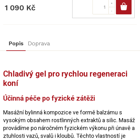
Do
1 090 Kč
Popis
Doprava
Chladivý gel pro rychlou regeneraci
koní
Účinná péče po fyzické zátěži
Masážní bylinná kompozice ve formě balzámu s
vysokým obsahem rostlinných extraktů a silic. Masáž
provádíme po náročném fyzickém výkonu při únavě a
ztuhlosti vazů, svalů i kloubů. Těchto vlastností je