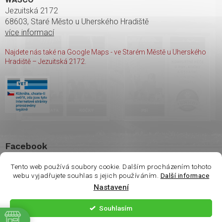
Jezuitská 2172
68603, Staré Město u Uherského Hradiště
více informací
Najdete nás také na Google Maps - ve Starém Městě u Uherského
Hradiště – Jezuitská 2172.
Facebook
Tento web používá soubory cookie. Dalším procházením tohoto
webu vyjadřujete souhlas s jejich používáním.
Další informace
Nastavení
Copyright 2026
shop Wasco
. Všechna práva vyhrazena.
Souhlasím
ě