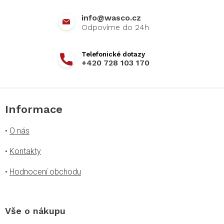
í
info
@
wasco.cz
+420 728 103 170
Informace
•
O nás
•
Kontakty
•
Hodnocení obchodu
Vše o nákupu