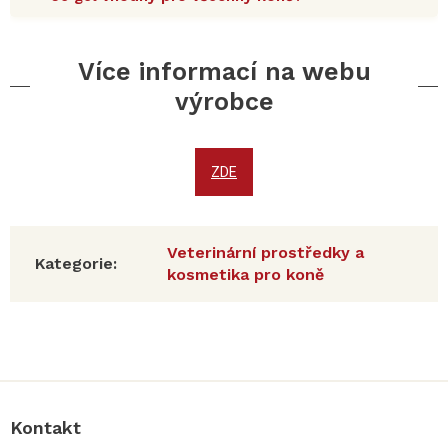
Více informací na webu
výrobce
ZDE
Veterinární prostředky a
Kategorie
:
kosmetika pro koně
Z
á
p
a
Kontakt
t