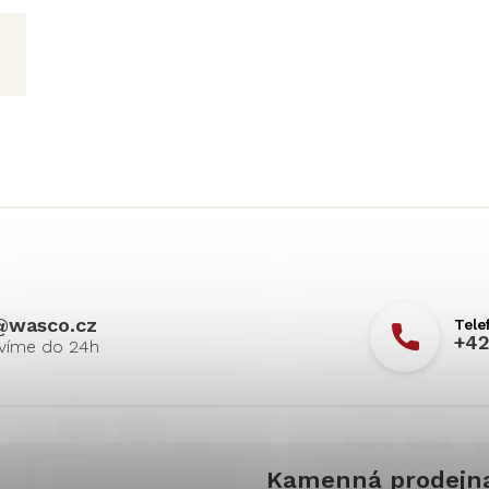
@
wasco.cz
+42
Kamenná prodejn