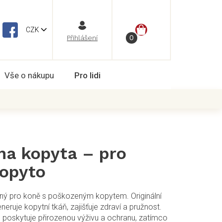
NÁKUPNÍ
CZK
Vše o nákupu
Pro lidi
KOŠÍK
na kopyta – pro
opyto
ený pro koně s poškozeným kopytem. Originální
eneruje kopytní tkáň, zajišťuje zdraví a pružnost.
 poskytuje přirozenou výživu a ochranu, zatímco