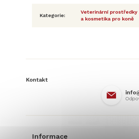
Veterinární prostředky
Kategorie
:
a kosmetika pro koně
Z
á
p
a
t
í
Kontakt
info
Informace