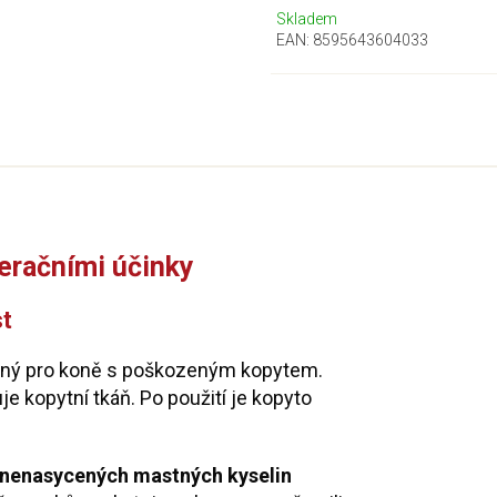
Skladem
EAN:
8595643604033
neračními účinky
st
ný pro koně s poškozeným kopytem.
uje kopytní tkáň. Po použití je kopyto
nenasycených mastných kyselin