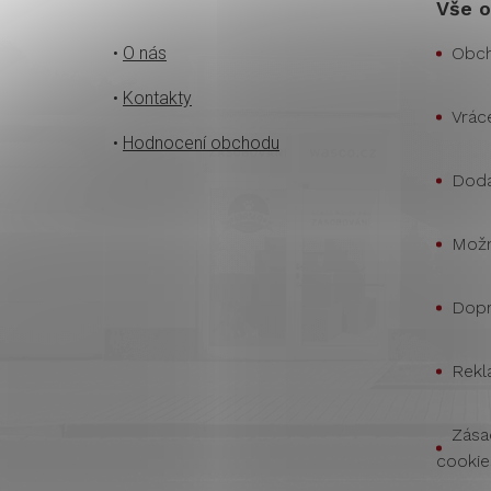
Vše o
•
O nás
Obch
•
Kontakty
Vrác
•
Hodnocení obchodu
Doda
Možn
Dopr
Rekl
Zása
cookie