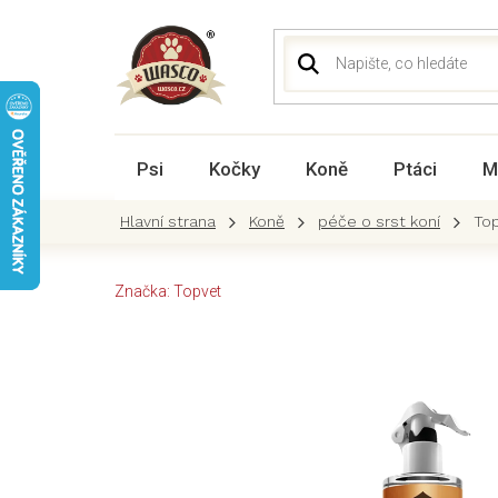
Přejít
na
obsah
Psi
Kočky
Koně
Ptáci
M
Koně
péče o srst koní
Top
Značka:
Topvet