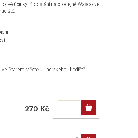
a hojivé účinky. K dostání na prodejně Wasco ve
adiště.
jení
pyt
 ve Starém Městě u Uherského Hradiště.
Do košíku
270 Kč