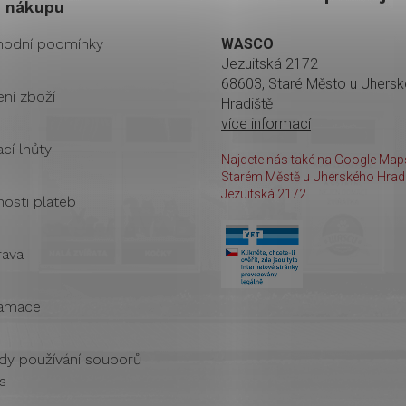
 nákupu
odní podmínky
WASCO
Jezuitská 2172
68603, Staré Město u Uhers
ení zboží
Hradiště
více informací
cí lhůty
Najdete nás také na Google Maps
Starém Městě u Uherského Hradi
Jezuitská 2172.
osti plateb
ava
amace
dy používání souborů
s