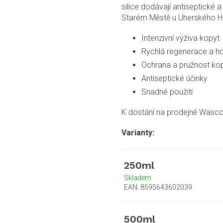
silice dodávají antiseptické 
Starém Městě u Uherského Hr
Intenzivní výživa kopyt
Rychlá regenerace a ho
Ochrana a pružnost ko
Antiseptické účinky
Snadné použití
K dostání na prodejně Wasco
250ml
Skladem
EAN:
8595643602039
500ml