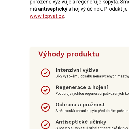
přirozeně vyživuje a regeneruje kopyta. Sm
má
antiseptický
a hojivý účinek. Produkt je
www.topvet.cz
.
Výhody produktu
Intenzivní výživa
Díky vysokému obsahu nenasycených mastných 
Regenerace a hojení
Podporuje rychlou regeneraci poškozených kop
Ochrana a pružnost
Směs vosků chrání kopyto před dalším poškoze
Antiseptické účinky
Silice v oleji vykazují silné antiseptické účink