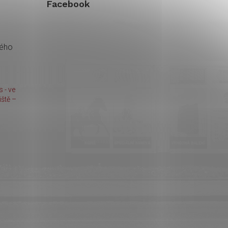
Facebook
kého
 - ve
ště –