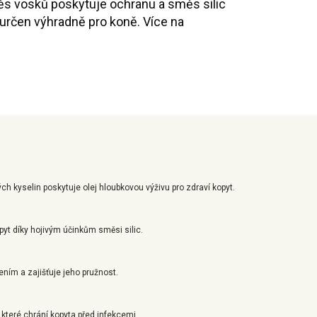
ěs vosků poskytuje ochranu a směs silic
 určen výhradně pro koně. Více na
kyselin poskytuje olej hloubkovou výživu pro zdraví kopyt.
yt díky hojivým účinkům směsi silic.
ním a zajišťuje jeho pružnost.
y, které chrání kopyta před infekcemi.